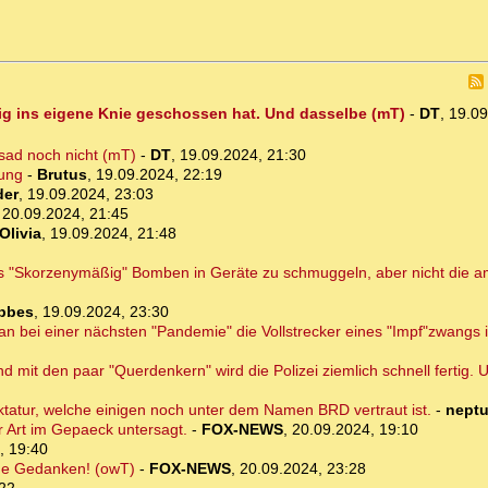
stig ins eigene Knie geschossen hat. Und dasselbe (mT)
-
DT
,
19.09
sad noch nicht (mT)
-
DT
,
19.09.2024, 21:30
tung
-
Brutus
,
19.09.2024, 22:19
der
,
19.09.2024, 23:03
,
20.09.2024, 21:45
Olivia
,
19.09.2024, 21:48
es "Skorzenymäßig" Bomben in Geräte zu schmuggeln, aber nicht die a
bbes
,
19.09.2024, 23:30
bei einer nächsten "Pandemie" die Vollstrecker eines "Impf"zwangs in
nd mit den paar "Querdenkern" wird die Polizei ziemlich schnell fertig.
iktatur, welche einigen noch unter dem Namen BRD vertraut ist.
-
nept
r Art im Gepaeck untersagt.
-
FOX-NEWS
,
20.09.2024, 19:10
, 19:40
me Gedanken! (owT)
-
FOX-NEWS
,
20.09.2024, 23:28