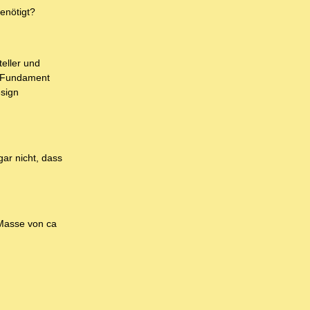
enötigt?
eller und
s Fundament
esign
gar nicht, dass
 Masse von ca