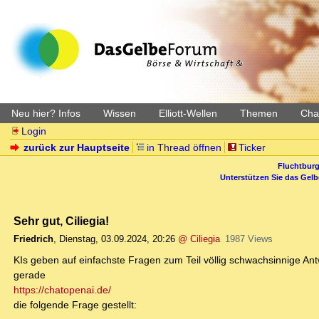
Neu hier? Infos
Wissen
Elliott-Wellen
Themen
Char
Login
zurück zur Hauptseite
in Thread öffnen
Ticker
Fluchtburg
Unterstützen Sie das Gel
Sehr gut, Ciliegia!
Friedrich
,
Dienstag, 03.09.2024, 20:26
@ Ciliegia
1987 Views
KIs geben auf einfachste Fragen zum Teil völlig schwachsinnige Ant
gerade
https://chatopenai.de/
die folgende Frage gestellt: