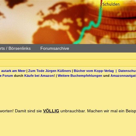
ts / Börsenlinks
Forumsarchive
 autark am Meer
|
Zum Tode Jürgen Küßners
|
Bücher vom Kopp-Verlag |
Datenschut
be Forum
durch
Käufe bei Amazon
! |
Weitere Buchempfehlungen
und
Amazonnavigat
worten! Damit sind sie
VÖLLIG
unbrauchbar. Machen wir mal ein Beispi