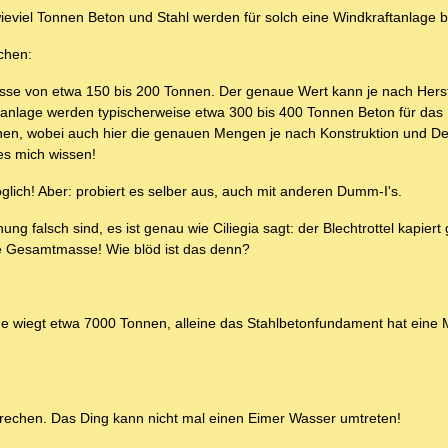
viel Tonnen Beton und Stahl werden für solch eine Windkraftanlage b
schen:
sse von etwa 150 bis 200 Tonnen. Der genaue Wert kann je nach Herst
ftanlage werden typischerweise etwa 300 bis 400 Tonnen Beton für da
Tonnen, wobei auch hier die genauen Mengen je nach Konstruktion und D
es mich wissen!
lich! Aber: probiert es selber aus, auch mit anderen Dumm-I's.
 falsch sind, es ist genau wie Ciliegia sagt: der Blechtrottel kapiert 
e Gesamtmasse! Wie blöd ist das denn?
 wiegt etwa 7000 Tonnen, alleine das Stahlbetonfundament hat eine
prechen. Das Ding kann nicht mal einen Eimer Wasser umtreten!