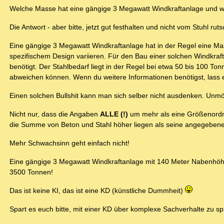
Welche Masse hat eine gängige 3 Megawatt Windkraftanlage und wie
Die Antwort - aber bitte, jetzt gut festhalten und nicht vom Stuhl rut
Eine gängige 3 Megawatt Windkraftanlage hat in der Regel eine Ma
spezifischem Design variieren. Für den Bau einer solchen Windkra
benötigt. Der Stahlbedarf liegt in der Regel bei etwa 50 bis 100 
abweichen können. Wenn du weitere Informationen benötigst, lass 
Einen solchen Bullshit kann man sich selber nicht ausdenken. Unmög
Nicht nur, dass die Angaben
ALLE (!)
um mehr als eine Größenordnung
die Summe von Beton und Stahl höher liegen als seine angegeben
Mehr Schwachsinn geht einfach nicht!
Eine gängige 3 Megawatt Windkraftanlage mit 140 Meter Nabenhöhe
3500 Tonnen!
Das ist keine KI, das ist eine KD (künstliche Dummheit)
Spart es euch bitte, mit einer KD über komplexe Sachverhalte zu s