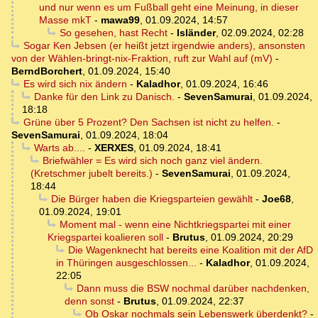
und nur wenn es um Fußball geht eine Meinung, in dieser
Masse mkT
-
mawa99
,
01.09.2024, 14:57
So gesehen, hast Recht
-
Isländer
,
02.09.2024, 02:28
Sogar Ken Jebsen (er heißt jetzt irgendwie anders), ansonsten
von der Wählen-bringt-nix-Fraktion, ruft zur Wahl auf (mV)
-
BerndBorchert
,
01.09.2024, 15:40
Es wird sich nix ändern
-
Kaladhor
,
01.09.2024, 16:46
Danke für den Link zu Danisch.
-
SevenSamurai
,
01.09.2024,
18:18
Grüne über 5 Prozent? Den Sachsen ist nicht zu helfen.
-
SevenSamurai
,
01.09.2024, 18:04
Warts ab....
-
XERXES
,
01.09.2024, 18:41
Briefwähler = Es wird sich noch ganz viel ändern.
(Kretschmer jubelt bereits.)
-
SevenSamurai
,
01.09.2024,
18:44
Die Bürger haben die Kriegsparteien gewählt
-
Joe68
,
01.09.2024, 19:01
Moment mal - wenn eine Nichtkriegspartei mit einer
Kriegspartei koalieren soll
-
Brutus
,
01.09.2024, 20:29
Die Wagenknecht hat bereits eine Koalition mit der AfD
in Thüringen ausgeschlossen...
-
Kaladhor
,
01.09.2024,
22:05
Dann muss die BSW nochmal darüber nachdenken,
denn sonst
-
Brutus
,
01.09.2024, 22:37
Ob Oskar nochmals sein Lebenswerk überdenkt?
-