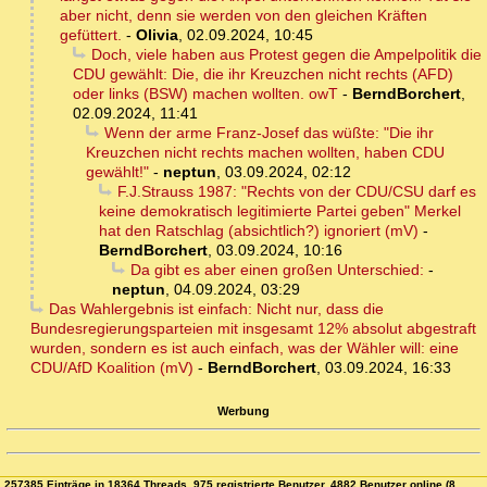
aber nicht, denn sie werden von den gleichen Kräften
gefüttert.
-
Olivia
,
02.09.2024, 10:45
Doch, viele haben aus Protest gegen die Ampelpolitik die
CDU gewählt: Die, die ihr Kreuzchen nicht rechts (AFD)
oder links (BSW) machen wollten. owT
-
BerndBorchert
,
02.09.2024, 11:41
Wenn der arme Franz-Josef das wüßte: "Die ihr
Kreuzchen nicht rechts machen wollten, haben CDU
gewählt!"
-
neptun
,
03.09.2024, 02:12
F.J.Strauss 1987: "Rechts von der CDU/CSU darf es
keine demokratisch legitimierte Partei geben" Merkel
hat den Ratschlag (absichtlich?) ignoriert (mV)
-
BerndBorchert
,
03.09.2024, 10:16
Da gibt es aber einen großen Unterschied:
-
neptun
,
04.09.2024, 03:29
Das Wahlergebnis ist einfach: Nicht nur, dass die
Bundesregierungsparteien mit insgesamt 12% absolut abgestraft
wurden, sondern es ist auch einfach, was der Wähler will: eine
CDU/AfD Koalition (mV)
-
BerndBorchert
,
03.09.2024, 16:33
Werbung
257385 Einträge in 18364 Threads, 975 registrierte Benutzer, 4882 Benutzer online (8