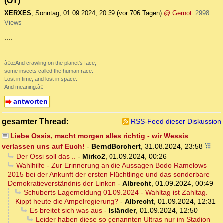
(OT)
XERXES
,
Sonntag, 01.09.2024, 20:39
(vor 706 Tagen)
@ Gernot
2998
Views
....
--
â€œAnd crawling on the planet's face,
some insects called the human race.
Lost in time, and lost in space.
And meaning.â€
antworten
gesamter Thread:
RSS-Feed dieser Diskussion
Liebe Ossis, macht morgen alles richtig - wir Wessis
verlassen uns auf Euch!
-
BerndBorchert
,
31.08.2024, 23:58
Der Ossi soll das ..
-
Mirko2
,
01.09.2024, 00:26
Wahlhilfe - Zur Erinnerung an die Aussagen Bodo Ramelows
2015 bei der Ankunft der ersten Flüchtlinge und das sonderbare
Demokratieverständnis der Linken
-
Albrecht
,
01.09.2024, 00:49
Schuberts Lagemeldung 01.09.2024 - Wahltag ist Zahltag.
Kippt heute die Ampelregierung?
-
Albrecht
,
01.09.2024, 12:31
Es breitet sich was aus
-
Isländer
,
01.09.2024, 12:50
Leider haben diese so genannten Ultras nur im Stadion