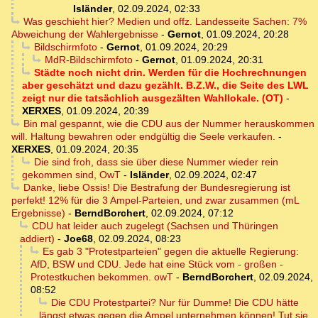
Isländer
,
02.09.2024, 02:33
Was geschieht hier? Medien und offz. Landesseite Sachen: 7%
Abweichung der Wahlergebnisse
-
Gernot
,
01.09.2024, 20:28
Bildschirmfoto
-
Gernot
,
01.09.2024, 20:29
MdR-Bildschirmfoto
-
Gernot
,
01.09.2024, 20:31
Städte noch nicht drin. Werden für die Hochrechnungen
aber geschätzt und dazu gezählt. B.Z.W., die Seite des LWL
zeigt nur die tatsächlich ausgezälten Wahllokale. (OT)
-
XERXES
,
01.09.2024, 20:39
Bin mal gespannt, wie die CDU aus der Nummer herauskommen
will. Haltung bewahren oder endgültig die Seele verkaufen.
-
XERXES
,
01.09.2024, 20:35
Die sind froh, dass sie über diese Nummer wieder rein
gekommen sind, OwT
-
Isländer
,
02.09.2024, 02:47
Danke, liebe Ossis! Die Bestrafung der Bundesregierung ist
perfekt! 12% für die 3 Ampel-Parteien, und zwar zusammen (mL
Ergebnisse)
-
BerndBorchert
,
02.09.2024, 07:12
CDU hat leider auch zugelegt (Sachsen und Thüringen
addiert)
-
Joe68
,
02.09.2024, 08:23
Es gab 3 "Protestparteien" gegen die aktuelle Regierung:
AfD, BSW und CDU. Jede hat eine Stück vom - großen -
Protestkuchen bekommen. owT
-
BerndBorchert
,
02.09.2024,
08:52
Die CDU Protestpartei? Nur für Dumme! Die CDU hätte
längst etwas gegen die Ampel unternehmen können! Tut sie