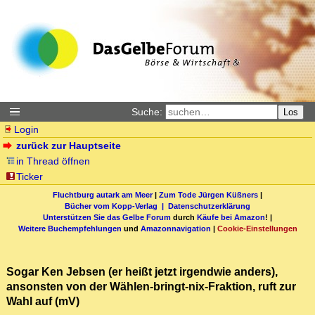
Suche:
Los
Login
zurück zur Hauptseite
in Thread öffnen
Ticker
Fluchtburg autark am Meer
|
Zum Tode Jürgen Küßners
|
Bücher vom Kopp-Verlag |
Datenschutzerklärung
Unterstützen Sie das Gelbe Forum
durch
Käufe bei Amazon
! |
Weitere Buchempfehlungen
und
Amazonnavigation
|
Cookie-Einstellungen
Sogar Ken Jebsen (er heißt jetzt irgendwie anders),
ansonsten von der Wählen-bringt-nix-Fraktion, ruft zur
Wahl auf (mV)