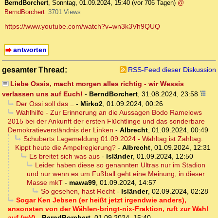
BerndBorchert
,
Sonntag, 01.09.2024, 15:40
(vor 706 Tagen)
@
BerndBorchert
3701 Views
https://www.youtube.com/watch?v=wn3k3Vh9QUQ
antworten
gesamter Thread:
RSS-Feed dieser Diskussion
Liebe Ossis, macht morgen alles richtig - wir Wessis
verlassen uns auf Euch!
-
BerndBorchert
,
31.08.2024, 23:58
Der Ossi soll das ..
-
Mirko2
,
01.09.2024, 00:26
Wahlhilfe - Zur Erinnerung an die Aussagen Bodo Ramelows
2015 bei der Ankunft der ersten Flüchtlinge und das sonderbare
Demokratieverständnis der Linken
-
Albrecht
,
01.09.2024, 00:49
Schuberts Lagemeldung 01.09.2024 - Wahltag ist Zahltag.
Kippt heute die Ampelregierung?
-
Albrecht
,
01.09.2024, 12:31
Es breitet sich was aus
-
Isländer
,
01.09.2024, 12:50
Leider haben diese so genannten Ultras nur im Stadion
und nur wenn es um Fußball geht eine Meinung, in dieser
Masse mkT
-
mawa99
,
01.09.2024, 14:57
So gesehen, hast Recht
-
Isländer
,
02.09.2024, 02:28
Sogar Ken Jebsen (er heißt jetzt irgendwie anders),
ansonsten von der Wählen-bringt-nix-Fraktion, ruft zur Wahl
auf (mV)
-
BerndBorchert
,
01.09.2024, 15:40