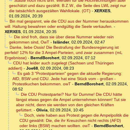
Städte noch nicht drin. Werden für die Hochrechnungen aber
geschätzt und dazu gezählt. B.Z.W., die Seite des LWL zeigt nur
die tatsächlich ausgezälten Wahllokale. (OT)
-
XERXES
,
01.09.2024, 20:39
Bin mal gespannt, wie die CDU aus der Nummer herauskommen
will. Haltung bewahren oder endgültig die Seele verkaufen.
-
XERXES
,
01.09.2024, 20:35
Die sind froh, dass sie über diese Nummer wieder rein
gekommen sind, OwT
-
Isländer
,
02.09.2024, 02:47
Danke, liebe Ossis! Die Bestrafung der Bundesregierung ist
perfekt! 12% für die 3 Ampel-Parteien, und zwar zusammen (mL
Ergebnisse)
-
BerndBorchert
,
02.09.2024, 07:12
CDU hat leider auch zugelegt (Sachsen und Thüringen
addiert)
-
Joe68
,
02.09.2024, 08:23
Es gab 3 "Protestparteien" gegen die aktuelle Regierung:
AfD, BSW und CDU. Jede hat eine Stück vom - großen -
Protestkuchen bekommen. owT
-
BerndBorchert
,
02.09.2024,
08:52
Die CDU Protestpartei? Nur für Dumme! Die CDU hätte
längst etwas gegen die Ampel unternehmen können! Tut sie
aber nicht, denn sie werden von den gleichen Kräften
gefüttert.
-
Olivia
,
02.09.2024, 10:45
Doch, viele haben aus Protest gegen die Ampelpolitik die
CDU gewählt: Die, die ihr Kreuzchen nicht rechts (AFD)
oder links (BSW) machen wollten. owT
-
BerndBorchert
,