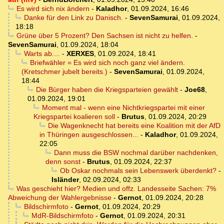
Es wird sich nix ändern
-
Kaladhor
,
01.09.2024, 16:46
Danke für den Link zu Danisch.
-
SevenSamurai
,
01.09.2024,
18:18
Grüne über 5 Prozent? Den Sachsen ist nicht zu helfen.
-
SevenSamurai
,
01.09.2024, 18:04
Warts ab....
-
XERXES
,
01.09.2024, 18:41
Briefwähler = Es wird sich noch ganz viel ändern.
(Kretschmer jubelt bereits.)
-
SevenSamurai
,
01.09.2024,
18:44
Die Bürger haben die Kriegsparteien gewählt
-
Joe68
,
01.09.2024, 19:01
Moment mal - wenn eine Nichtkriegspartei mit einer
Kriegspartei koalieren soll
-
Brutus
,
01.09.2024, 20:29
Die Wagenknecht hat bereits eine Koalition mit der AfD
in Thüringen ausgeschlossen...
-
Kaladhor
,
01.09.2024,
22:05
Dann muss die BSW nochmal darüber nachdenken,
denn sonst
-
Brutus
,
01.09.2024, 22:37
Ob Oskar nochmals sein Lebenswerk überdenkt?
-
Isländer
,
02.09.2024, 02:33
Was geschieht hier? Medien und offz. Landesseite Sachen: 7%
Abweichung der Wahlergebnisse
-
Gernot
,
01.09.2024, 20:28
Bildschirmfoto
-
Gernot
,
01.09.2024, 20:29
MdR-Bildschirmfoto
-
Gernot
,
01.09.2024, 20:31