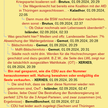
Kriegspartei koalieren soll
-
Brutus
,
01.09.2024, 20:29
Die Wagenknecht hat bereits eine Koalition mit der AfD
in Thüringen ausgeschlossen...
-
Kaladhor
,
01.09.2024,
22:05
Dann muss die BSW nochmal darüber nachdenken,
denn sonst
-
Brutus
,
01.09.2024, 22:37
Ob Oskar nochmals sein Lebenswerk überdenkt?
-
Isländer
,
02.09.2024, 02:33
Was geschieht hier? Medien und offz. Landesseite Sachen: 7%
Abweichung der Wahlergebnisse
-
Gernot
,
01.09.2024, 20:28
Bildschirmfoto
-
Gernot
,
01.09.2024, 20:29
MdR-Bildschirmfoto
-
Gernot
,
01.09.2024, 20:31
Städte noch nicht drin. Werden für die Hochrechnungen aber
geschätzt und dazu gezählt. B.Z.W., die Seite des LWL zeigt nur
die tatsächlich ausgezälten Wahllokale. (OT)
-
XERXES
,
01.09.2024, 20:39
Bin mal gespannt, wie die CDU aus der Nummer
herauskommen will. Haltung bewahren oder endgültig die
Seele verkaufen.
-
XERXES
,
01.09.2024, 20:35
Die sind froh, dass sie über diese Nummer wieder rein
gekommen sind, OwT
-
Isländer
,
02.09.2024, 02:47
Danke, liebe Ossis! Die Bestrafung der Bundesregierung ist
perfekt! 12% für die 3 Ampel-Parteien, und zwar zusammen (mL
Ergebnisse)
-
BerndBorchert
,
02.09.2024, 07:12
CDU hat leider auch zugelegt (Sachsen und Thüringen