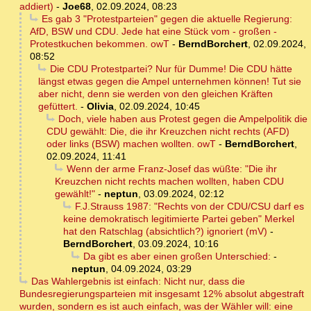
addiert)
-
Joe68
,
02.09.2024, 08:23
Es gab 3 "Protestparteien" gegen die aktuelle Regierung:
AfD, BSW und CDU. Jede hat eine Stück vom - großen -
Protestkuchen bekommen. owT
-
BerndBorchert
,
02.09.2024,
08:52
Die CDU Protestpartei? Nur für Dumme! Die CDU hätte
längst etwas gegen die Ampel unternehmen können! Tut sie
aber nicht, denn sie werden von den gleichen Kräften
gefüttert.
-
Olivia
,
02.09.2024, 10:45
Doch, viele haben aus Protest gegen die Ampelpolitik die
CDU gewählt: Die, die ihr Kreuzchen nicht rechts (AFD)
oder links (BSW) machen wollten. owT
-
BerndBorchert
,
02.09.2024, 11:41
Wenn der arme Franz-Josef das wüßte: "Die ihr
Kreuzchen nicht rechts machen wollten, haben CDU
gewählt!"
-
neptun
,
03.09.2024, 02:12
F.J.Strauss 1987: "Rechts von der CDU/CSU darf es
keine demokratisch legitimierte Partei geben" Merkel
hat den Ratschlag (absichtlich?) ignoriert (mV)
-
BerndBorchert
,
03.09.2024, 10:16
Da gibt es aber einen großen Unterschied:
-
neptun
,
04.09.2024, 03:29
Das Wahlergebnis ist einfach: Nicht nur, dass die
Bundesregierungsparteien mit insgesamt 12% absolut abgestraft
wurden, sondern es ist auch einfach, was der Wähler will: eine