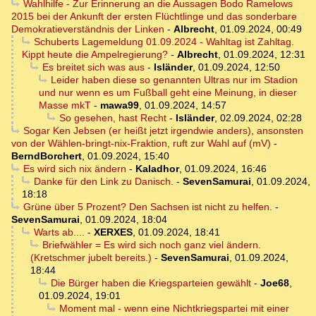
Wahlhilfe - Zur Erinnerung an die Aussagen Bodo Ramelows
2015 bei der Ankunft der ersten Flüchtlinge und das sonderbare
Demokratieverständnis der Linken
-
Albrecht
,
01.09.2024, 00:49
Schuberts Lagemeldung 01.09.2024 - Wahltag ist Zahltag.
Kippt heute die Ampelregierung?
-
Albrecht
,
01.09.2024, 12:31
Es breitet sich was aus
-
Isländer
,
01.09.2024, 12:50
Leider haben diese so genannten Ultras nur im Stadion
und nur wenn es um Fußball geht eine Meinung, in dieser
Masse mkT
-
mawa99
,
01.09.2024, 14:57
So gesehen, hast Recht
-
Isländer
,
02.09.2024, 02:28
Sogar Ken Jebsen (er heißt jetzt irgendwie anders), ansonsten
von der Wählen-bringt-nix-Fraktion, ruft zur Wahl auf (mV)
-
BerndBorchert
,
01.09.2024, 15:40
Es wird sich nix ändern
-
Kaladhor
,
01.09.2024, 16:46
Danke für den Link zu Danisch.
-
SevenSamurai
,
01.09.2024,
18:18
Grüne über 5 Prozent? Den Sachsen ist nicht zu helfen.
-
SevenSamurai
,
01.09.2024, 18:04
Warts ab....
-
XERXES
,
01.09.2024, 18:41
Briefwähler = Es wird sich noch ganz viel ändern.
(Kretschmer jubelt bereits.)
-
SevenSamurai
,
01.09.2024,
18:44
Die Bürger haben die Kriegsparteien gewählt
-
Joe68
,
01.09.2024, 19:01
Moment mal - wenn eine Nichtkriegspartei mit einer