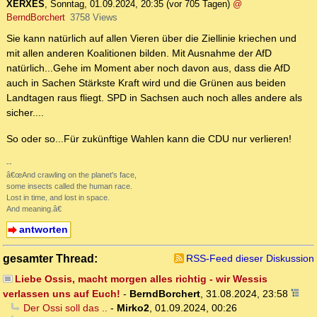
XERXES
,
Sonntag, 01.09.2024, 20:35
(vor 705 Tagen)
@
BerndBorchert
3758 Views
Sie kann natürlich auf allen Vieren über die Ziellinie kriechen und
mit allen anderen Koalitionen bilden. Mit Ausnahme der AfD
natürlich...Gehe im Moment aber noch davon aus, dass die AfD
auch in Sachen Stärkste Kraft wird und die Grünen aus beiden
Landtagen raus fliegt. SPD in Sachsen auch noch alles andere als
sicher....
So oder so...Für zukünftige Wahlen kann die CDU nur verlieren!
--
â€œAnd crawling on the planet's face,
some insects called the human race.
Lost in time, and lost in space.
And meaning.â€
antworten
gesamter Thread:
RSS-Feed dieser Diskussion
Liebe Ossis, macht morgen alles richtig - wir Wessis
verlassen uns auf Euch!
-
BerndBorchert
,
31.08.2024, 23:58
Der Ossi soll das ..
-
Mirko2
,
01.09.2024, 00:26