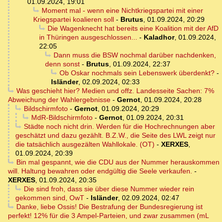
01.09.2024, 19:01
Moment mal - wenn eine Nichtkriegspartei mit einer
Kriegspartei koalieren soll
-
Brutus
,
01.09.2024, 20:29
Die Wagenknecht hat bereits eine Koalition mit der AfD
in Thüringen ausgeschlossen...
-
Kaladhor
,
01.09.2024,
22:05
Dann muss die BSW nochmal darüber nachdenken,
denn sonst
-
Brutus
,
01.09.2024, 22:37
Ob Oskar nochmals sein Lebenswerk überdenkt?
-
Isländer
,
02.09.2024, 02:33
Was geschieht hier? Medien und offz. Landesseite Sachen: 7%
Abweichung der Wahlergebnisse
-
Gernot
,
01.09.2024, 20:28
Bildschirmfoto
-
Gernot
,
01.09.2024, 20:29
MdR-Bildschirmfoto
-
Gernot
,
01.09.2024, 20:31
Städte noch nicht drin. Werden für die Hochrechnungen aber
geschätzt und dazu gezählt. B.Z.W., die Seite des LWL zeigt nur
die tatsächlich ausgezälten Wahllokale. (OT)
-
XERXES
,
01.09.2024, 20:39
Bin mal gespannt, wie die CDU aus der Nummer herauskommen
will. Haltung bewahren oder endgültig die Seele verkaufen.
-
XERXES
,
01.09.2024, 20:35
Die sind froh, dass sie über diese Nummer wieder rein
gekommen sind, OwT
-
Isländer
,
02.09.2024, 02:47
Danke, liebe Ossis! Die Bestrafung der Bundesregierung ist
perfekt! 12% für die 3 Ampel-Parteien, und zwar zusammen (mL