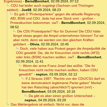
Ergebnisse)
-
BerndBorchert
,
02.09.2024, 07:12
CDU hat leider auch zugelegt (Sachsen und Thüringen
addiert)
-
Joe68
,
02.09.2024, 08:23
Es gab 3 "Protestparteien" gegen die aktuelle Regierung:
AfD, BSW und CDU. Jede hat eine Stück vom - großen -
Protestkuchen bekommen. owT
-
BerndBorchert
,
02.09.2024,
08:52
Die CDU Protestpartei? Nur für Dumme! Die CDU hätte
längst etwas gegen die Ampel unternehmen können! Tut sie
aber nicht, denn sie werden von den gleichen Kräften
gefüttert.
-
Olivia
,
02.09.2024, 10:45
Doch, viele haben aus Protest gegen die Ampelpolitik die
CDU gewählt: Die, die ihr Kreuzchen nicht rechts (AFD)
oder links (BSW) machen wollten. owT
-
BerndBorchert
,
02.09.2024, 11:41
Wenn der arme Franz-Josef das wüßte: "Die ihr
Kreuzchen nicht rechts machen wollten, haben CDU
gewählt!"
-
neptun
,
03.09.2024, 02:12
F.J.Strauss 1987: "Rechts von der CDU/CSU darf es
keine demokratisch legitimierte Partei geben" Merkel
hat den Ratschlag (absichtlich?) ignoriert (mV)
-
BerndBorchert
,
03.09.2024, 10:16
Da gibt es aber einen großen Unterschied:
-
neptun
,
04.09.2024, 03:29
Das Wahlergebnis ist einfach: Nicht nur, dass die