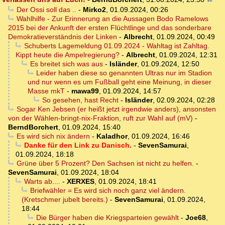
Der Ossi soll das ..
-
Mirko2
,
01.09.2024, 00:26
Wahlhilfe - Zur Erinnerung an die Aussagen Bodo Ramelows
2015 bei der Ankunft der ersten Flüchtlinge und das sonderbare
Demokratieverständnis der Linken
-
Albrecht
,
01.09.2024, 00:49
Schuberts Lagemeldung 01.09.2024 - Wahltag ist Zahltag.
Kippt heute die Ampelregierung?
-
Albrecht
,
01.09.2024, 12:31
Es breitet sich was aus
-
Isländer
,
01.09.2024, 12:50
Leider haben diese so genannten Ultras nur im Stadion
und nur wenn es um Fußball geht eine Meinung, in dieser
Masse mkT
-
mawa99
,
01.09.2024, 14:57
So gesehen, hast Recht
-
Isländer
,
02.09.2024, 02:28
Sogar Ken Jebsen (er heißt jetzt irgendwie anders), ansonsten
von der Wählen-bringt-nix-Fraktion, ruft zur Wahl auf (mV)
-
BerndBorchert
,
01.09.2024, 15:40
Es wird sich nix ändern
-
Kaladhor
,
01.09.2024, 16:46
Danke für den Link zu Danisch.
-
SevenSamurai
,
01.09.2024, 18:18
Grüne über 5 Prozent? Den Sachsen ist nicht zu helfen.
-
SevenSamurai
,
01.09.2024, 18:04
Warts ab....
-
XERXES
,
01.09.2024, 18:41
Briefwähler = Es wird sich noch ganz viel ändern.
(Kretschmer jubelt bereits.)
-
SevenSamurai
,
01.09.2024,
18:44
Die Bürger haben die Kriegsparteien gewählt
-
Joe68
,