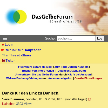
Suche:
Los
Login
zurück zur Hauptseite
in Thread öffnen
Ticker
Fluchtburg autark am Meer
|
Zum Tode Jürgen Küßners
|
Bücher vom Kopp-Verlag |
Datenschutzerklärung
Unterstützen Sie das Gelbe Forum
durch
Käufe bei Amazon
! |
Weitere Buchempfehlungen
und
Amazonnavigation
|
Cookie-Einstellungen
Danke für den Link zu Danisch.
SevenSamurai
,
Sonntag, 01.09.2024, 18:18
(vor 704 Tagen)
@
Kaladhor
3393 Views