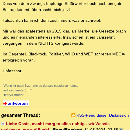
Dass von dem Zwangs-Impfungs-Befürworter doch noch ein guter
Beitrag kommt, überrascht mich jetzt.
Tatsächlich kann ich dem zustimmen, was er schreibt.
Mir war das spätestens ab 2015 klar, als Merkel alle Gesetze brach
und es niemanden interessierte. Inzwischen ist ein Jahrzehnt
vergangen, in dem NICHTS korrigiert wurde.
Im Gegenteil, Blackrock, Politiker, WHO und WEF schreiten MEGA-
erfolgreich voran.
Unfassbar.
--
"Wenn ihr euch fragt, wie es damals passieren konnte:
weil sie damals (...)."
Henryk Broder
antworten
gesamter Thread:
RSS-Feed dieser Diskussion
Liebe Ossis, macht morgen alles richtig - wir Wessis
verlassen uns auf Euch!
-
BerndBorchert
,
31.08.2024, 23:58