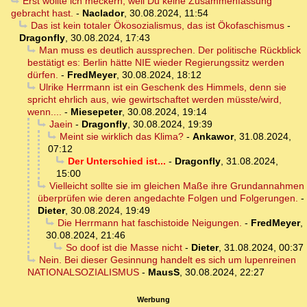
Erst wollte ich meckern, weil Du keine Zusammenfassung
gebracht hast.
-
Naclador
,
30.08.2024, 11:54
Das ist kein totaler Ökosozialismus, das ist Ökofaschismus
-
Dragonfly
,
30.08.2024, 17:43
Man muss es deutlich aussprechen. Der politische Rückblick
bestätigt es: Berlin hätte NIE wieder Regierungssitz werden
dürfen.
-
FredMeyer
,
30.08.2024, 18:12
Ulrike Herrmann ist ein Geschenk des Himmels, denn sie
spricht ehrlich aus, wie gewirtschaftet werden müsste/wird,
wenn....
-
Miesepeter
,
30.08.2024, 19:14
Jaein
-
Dragonfly
,
30.08.2024, 19:39
Meint sie wirklich das Klima?
-
Ankawor
,
31.08.2024,
07:12
Der Unterschied ist...
-
Dragonfly
,
31.08.2024,
15:00
Vielleicht sollte sie im gleichen Maße ihre Grundannahmen
überprüfen wie deren angedachte Folgen und Folgerungen.
-
Dieter
,
30.08.2024, 19:49
Die Herrmann hat faschistoide Neigungen.
-
FredMeyer
,
30.08.2024, 21:46
So doof ist die Masse nicht
-
Dieter
,
31.08.2024, 00:37
Nein. Bei dieser Gesinnung handelt es sich um lupenreinen
NATIONALSOZIALISMUS
-
MausS
,
30.08.2024, 22:27
Werbung