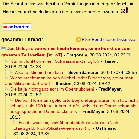
Die Schrabracke wird bei ihren Vorstellungen immer ganz feucht im
Hoeschen und haelt das alles fuer etwas erstrebenswertes.
antworten
gesamter Thread:
RSS-Feed dieser Diskussion
Das Geld, so wie wir es heute kennen, seine Funktion zum
grossten Teil verliert. [mLoT]
-
Dragonfly
,
30.08.2024, 02:23
Nur mit funktioniertem Schwarzmarkt möglich
-
Rainer
,
30.08.2024, 08:33
Also funktioniert es doch.
-
SevenSamurai
,
30.08.2024, 09:55
Wieso macht man keinen Alkohol- oder Drogentest, bevor man
ans Mikrofon darf o.w.T.
-
Illusion
,
30.08.2024, 09:42
Die ist ja nicht ganz echt im Oberstübchen!
-
FredMeyer
,
30.08.2024, 09:52
Die von Herrmann gelieferte Begründung, warum ein ICE nicht
schneller als 100 km/h fahren dürfe, weist diese Dame schon als
ausgesprochene Dummbacke aus.
-
FredMeyer
,
30.08.2024,
10:13
Es ist zwecklos, sich über staatsfreie Utopien (Nicht-
Staatsgeld, Nicht-Staats-Areale usw.) …
-
Ostfriese
,
30.08.2024, 13:35