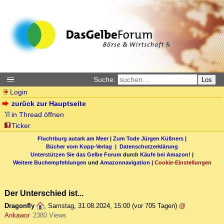
Suche:
Los
Login
zurück zur Hauptseite
in Thread öffnen
Ticker
Fluchtburg autark am Meer
|
Zum Tode Jürgen Küßners
|
Bücher vom Kopp-Verlag |
Datenschutzerklärung
Unterstützen Sie das Gelbe Forum
durch
Käufe bei Amazon
! |
Weitere Buchempfehlungen
und
Amazonnavigation
|
Cookie-Einstellungen
Der Unterschied ist...
Dragonfly
,
Samstag, 31.08.2024, 15:00
(vor 705 Tagen)
@
Ankawor
2380 Views