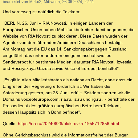
bearbeitet von Mirko2, Mittwoch, 26.06.2024, 22:11
Und vorneweg ist natürlich die Telekom:
"BERLIN, 26. Juni – RIA Nowosti. In einigen Ländern der
Europäischen Union haben Mobilfunkbetreiber damit begonnen, die
Website von RIA Novosti zu blockieren. Diese Daten wurden der
Agentur von den führenden Anbietern Deutschlands bestätigt.
Am Montag hat die EU das 14. Sanktionspaket gegen Russland
eingeführt, das unter anderem ein gemeinschaftsweites
Sendeverbot für bestimmte Medien, darunter RIA Novosti, Izvestia
und Rossiyskaya Gazeta sowie Voice of Europe, beinhaltet".
„Es gilt in allen Mitgliedstaaten als nationales Recht, ohne dass ein
Eingreifen der Regierung erforderlich ist. Wir haben die
Anforderung gestern, am 25. Juni, erfüllt. Seitdem sperren wir die
Domains voiceofeurope.com, ria.ru, iz.ru und rg.ru , - berichtete der
Pressedienst des größten europäischen Betreibers Telekom,
dessen Hauptsitz sich in Bonn befindet".
Quelle:
https://ria.ru/20240626/blokirovka-1955712856.html
Ohne Gerichtsbeschluss wird die Informationsfreiheit der Bürger