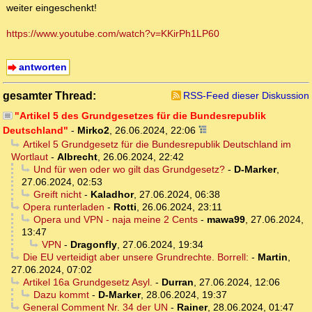
weiter eingeschenkt!
https://www.youtube.com/watch?v=KKirPh1LP60
antworten
gesamter Thread:
RSS-Feed dieser Diskussion
"Artikel 5 des Grundgesetzes für die Bundesrepublik
Deutschland"
-
Mirko2
,
26.06.2024, 22:06
Artikel 5 Grundgesetz für die Bundesrepublik Deutschland im
Wortlaut
-
Albrecht
,
26.06.2024, 22:42
Und für wen oder wo gilt das Grundgesetz?
-
D-Marker
,
27.06.2024, 02:53
Greift nicht
-
Kaladhor
,
27.06.2024, 06:38
Opera runterladen
-
Rotti
,
26.06.2024, 23:11
Opera und VPN - naja meine 2 Cents
-
mawa99
,
27.06.2024,
13:47
VPN
-
Dragonfly
,
27.06.2024, 19:34
Die EU verteidigt aber unsere Grundrechte. Borrell:
-
Martin
,
27.06.2024, 07:02
Artikel 16a Grundgesetz Asyl.
-
Durran
,
27.06.2024, 12:06
Dazu kommt
-
D-Marker
,
28.06.2024, 19:37
General Comment Nr. 34 der UN
-
Rainer
,
28.06.2024, 01:47