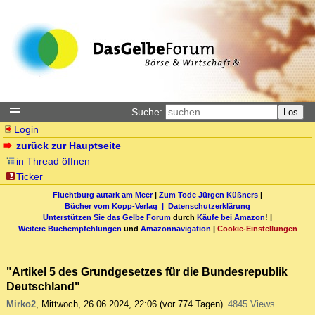
Suche:
Los
Login
zurück zur Hauptseite
in Thread öffnen
Ticker
Fluchtburg autark am Meer
|
Zum Tode Jürgen Küßners
|
Bücher vom Kopp-Verlag |
Datenschutzerklärung
Unterstützen Sie das Gelbe Forum
durch
Käufe bei Amazon
! |
Weitere Buchempfehlungen
und
Amazonnavigation
|
Cookie-Einstellungen
"Artikel 5 des Grundgesetzes für die Bundesrepublik
Deutschland"
Mirko2
,
Mittwoch, 26.06.2024, 22:06
(vor 774 Tagen)
4845 Views