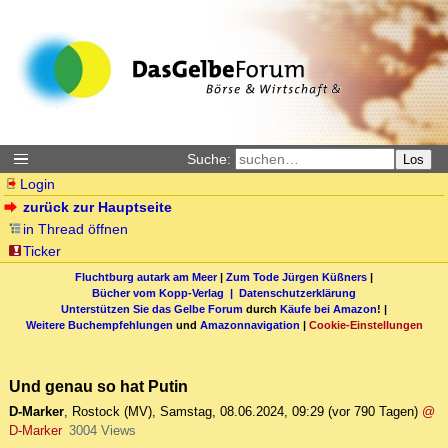
Suche:
Los
Login
zurück zur Hauptseite
in Thread öffnen
Ticker
Fluchtburg autark am Meer
|
Zum Tode Jürgen Küßners
|
Bücher vom Kopp-Verlag |
Datenschutzerklärung
Unterstützen Sie das Gelbe Forum
durch
Käufe bei Amazon
! |
Weitere Buchempfehlungen
und
Amazonnavigation
|
Cookie-Einstellungen
Und genau so hat Putin
D-Marker
,
Rostock (MV)
,
Samstag, 08.06.2024, 09:29
(vor 790 Tagen)
@
D-Marker
3004 Views