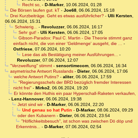
Recht so,
-
D-Marker
,
10.06.2024, 01:28
Die Börsen laufen gut. kT
-
Joe68
,
06.06.2024, 15:18
Drei Kurzbeiträge. Geht es etwas ausführlicher?
-
Ulli Kersten
,
06.06.2024, 15:31
Schwierig...
-
Revoluzzer
,
06.06.2024, 16:17
Sehr gut!
-
Ulli Kersten
,
06.06.2024, 17:05
Gibson-Paradox: Paul C. Martin - Die Theorie stimmt ganz
einfach nicht, die von einer 'Geldmenge' ausgeht, die …
-
Ostfriese
,
07.06.2024, 10:20
Lese das als Bestätigung meiner Ausführungen...
-
Revoluzzer
,
07.06.2024, 12:07
"Verzweiflung" stimmt
-
sensortimecom
,
06.06.2024, 16:34
asymetrische Antwort Russlands
-
Dieter
,
06.06.2024, 17:06
welche Antwort Putins?
-
aliter
,
06.06.2024, 17:59
"Regierungsschefs der BRD bezüglich fremder Interessen
nicht frei"
-
Mirko2
,
06.06.2024, 19:20
Er könnte den Huthis ein paar Hyperschall-Raketen verkaufen,
-
Lenz-Hannover
,
06.06.2024, 19:38
Jetzt sind wir
-
D-Marker
,
06.06.2024, 22:20
Und genau so hat Putin
-
D-Marker
,
08.06.2024, 09:29
oder den Kubanern
-
Dieter
,
06.06.2024, 23:54
"Höflichkeitsbesuch", ist schon was zwischen Dö döp und
Erkenntnis...
-
D-Marker
,
07.06.2024, 02:54