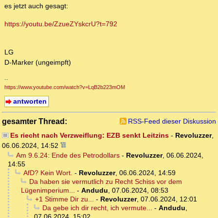
es jetzt auch gesagt:
https://youtu.be/ZzueZYskcrU?t=792
LG
D-Marker (ungeimpft)
--
https://www.youtube.com/watch?v=LqB2b223mOM
antworten
gesamter Thread:
RSS-Feed dieser Diskussion
Es riecht nach Verzweiflung: EZB senkt Leitzins
-
Revoluzzer
,
06.06.2024, 14:52
Am 9.6.24: Ende des Petrodollars
-
Revoluzzer
,
06.06.2024,
14:55
AfD? Kein Wort.
-
Revoluzzer
,
06.06.2024, 14:59
Da haben sie vermutlich zu Recht Schiss vor dem
Lügenimperium...
-
Andudu
,
07.06.2024, 08:53
+1 Stimme Dir zu...
-
Revoluzzer
,
07.06.2024, 12:01
Da gebe ich dir recht, ich vermute...
-
Andudu
,
07.06.2024, 15:02