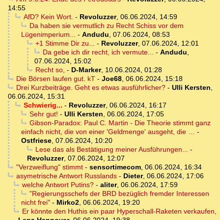
14:55
AfD? Kein Wort.
-
Revoluzzer
,
06.06.2024, 14:59
Da haben sie vermutlich zu Recht Schiss vor dem
Lügenimperium...
-
Andudu
,
07.06.2024, 08:53
+1 Stimme Dir zu...
-
Revoluzzer
,
07.06.2024, 12:01
Da gebe ich dir recht, ich vermute...
-
Andudu
,
07.06.2024, 15:02
Recht so,
-
D-Marker
,
10.06.2024, 01:28
Die Börsen laufen gut. kT
-
Joe68
,
06.06.2024, 15:18
Drei Kurzbeiträge. Geht es etwas ausführlicher?
-
Ulli Kersten
,
06.06.2024, 15:31
Schwierig...
-
Revoluzzer
,
06.06.2024, 16:17
Sehr gut!
-
Ulli Kersten
,
06.06.2024, 17:05
Gibson-Paradox: Paul C. Martin - Die Theorie stimmt ganz
einfach nicht, die von einer 'Geldmenge' ausgeht, die …
-
Ostfriese
,
07.06.2024, 10:20
Lese das als Bestätigung meiner Ausführungen...
-
Revoluzzer
,
07.06.2024, 12:07
"Verzweiflung" stimmt
-
sensortimecom
,
06.06.2024, 16:34
asymetrische Antwort Russlands
-
Dieter
,
06.06.2024, 17:06
welche Antwort Putins?
-
aliter
,
06.06.2024, 17:59
"Regierungsschefs der BRD bezüglich fremder Interessen
nicht frei"
-
Mirko2
,
06.06.2024, 19:20
Er könnte den Huthis ein paar Hyperschall-Raketen verkaufen,