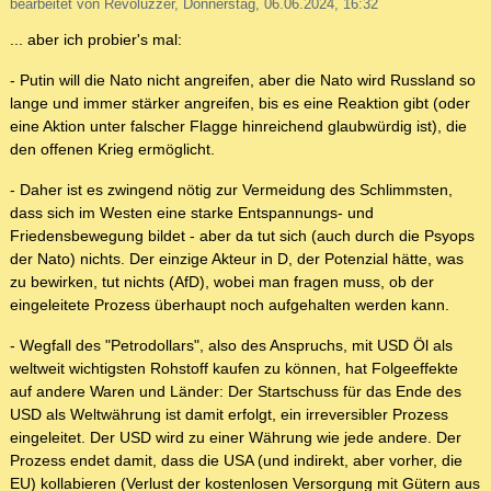
bearbeitet von Revoluzzer, Donnerstag, 06.06.2024, 16:32
... aber ich probier's mal:
- Putin will die Nato nicht angreifen, aber die Nato wird Russland so
lange und immer stärker angreifen, bis es eine Reaktion gibt (oder
eine Aktion unter falscher Flagge hinreichend glaubwürdig ist), die
den offenen Krieg ermöglicht.
- Daher ist es zwingend nötig zur Vermeidung des Schlimmsten,
dass sich im Westen eine starke Entspannungs- und
Friedensbewegung bildet - aber da tut sich (auch durch die Psyops
der Nato) nichts. Der einzige Akteur in D, der Potenzial hätte, was
zu bewirken, tut nichts (AfD), wobei man fragen muss, ob der
eingeleitete Prozess überhaupt noch aufgehalten werden kann.
- Wegfall des "Petrodollars", also des Anspruchs, mit USD Öl als
weltweit wichtigsten Rohstoff kaufen zu können, hat Folgeeffekte
auf andere Waren und Länder: Der Startschuss für das Ende des
USD als Weltwährung ist damit erfolgt, ein irreversibler Prozess
eingeleitet. Der USD wird zu einer Währung wie jede andere. Der
Prozess endet damit, dass die USA (und indirekt, aber vorher, die
EU) kollabieren (Verlust der kostenlosen Versorgung mit Gütern aus