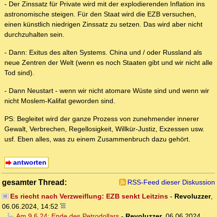
- Der Zinssatz für Private wird mit der explodierenden Inflation ins
astronomische steigen. Für den Staat wird die EZB versuchen,
einen künstlich niedrigen Zinssatz zu setzen. Das wird aber nicht
durchzuhalten sein.
- Dann: Exitus des alten Systems. China und / oder Russland als
neue Zentren der Welt (wenn es noch Staaten gibt und wir nicht alle
Tod sind).
- Dann Neustart - wenn wir nicht atomare Wüste sind und wenn wir
nicht Moslem-Kalifat geworden sind.
PS: Begleitet wird der ganze Prozess von zunehmender innerer
Gewalt, Verbrechen, Regellosigkeit, Willkür-Justiz, Exzessen usw.
usf. Eben alles, was zu einem Zusammenbruch dazu gehört.
antworten
gesamter Thread:
RSS-Feed dieser Diskussion
Es riecht nach Verzweiflung: EZB senkt Leitzins
-
Revoluzzer
,
06.06.2024, 14:52
Am 9.6.24: Ende des Petrodollars
-
Revoluzzer
,
06.06.2024,