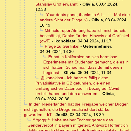
Stanislav Grof erwähnt.
-
Olivia
,
03.04.2024,
12:38
"Your debts gone, thanks to A.I......" - Mal eine
andere Sicht der Dinge :-)
-
Olivia
,
03.04.2024,
16:49
Mit holotroper Atmung habe ich mich bereits
beschäftigt, Danke für den Hinweis auf Garfinkel
(owT)
-
Ikonoklast
,
04.04.2024, 11:17
Frage zu Garfinkel
-
Gebennehmer
,
04.04.2024, 13:30
Er hat in Kalifornien an sich harmlose
Experimente mit Studenten gemacht, die es in
sich hatten. Schau mal, dass du mit denen
beginnst.
-
Olivia
,
05.04.2024, 11:34
@Ikonoklast - Ich habe zufällig diese
Privatinitiative in GB gefunden, die einen
umfangreichen Datenpool in Bezug auf Covid
erstellt haben und den auswerten.
-
Olivia
,
03.04.2024, 20:36
In den Niederlanden hat die Freigabe weicher Drogen
nicht geholfen, die Drogenmafia ist dort stärker
geworden... kT
-
Joe68
,
03.04.2024, 18:39
***gggg*** Habe meiner Tochter gerade das
Genderverbot in Bayern mitgeteilt. Antwort: Hoffentlich
deklarieren die Bayern auch als Kinderspielplatz, damit