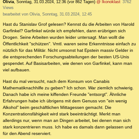
Olivia
,
Sonntag, 31.03.2024, 12:36
(vor 862 Tagen)
@ Ikonoklast
3762
Views
bearbeitet von Olivia, Sonntag, 31.03.2024, 12:45
Hast du Stanislav Grof gelesen? Kennst du die Arbeiten von Harold
Garfinkel? Garfinkel würde ich empfehlen, dann erübrigen sich
Drogen. Seine Arbeiten wurden leider untersagt. Man wollt die
Öffentlichkeit "schützen". Vmtl. waren seine Erkenntnisse einfach zu
nützlich für das Militär. Nicht umsonst hat Epstein massiv Gelder in
die entsprechenden Forschungsabteilungen der besten US-Unis
gespendet. Auf Basisarbeiten, wie denen von Garfinkel, kann man
viel aufbauen.
Hast du mal versucht, nach dem Konsum von Canabis
Mathematiknachhilfe zu geben? Ich schon. War ziemlich schwierig.
Danach habe ich meine kiffenden Freunde "entsorgt". Ähnliche
Erfahrungen habe ich übrigens mit dem Genuss von "ein wenig
Alkohol" beim geschäftlichen Mittagessen gemacht. Die
Konzentrationsfähigkeit wird stark beeinträchtigt. Merkt man
allerdings nur, wenn man an Dingen arbeitet, bei denen man sich
stark konzentrieren muss. Ich habe es damals dann gelassen und
für den Abend reserviert.