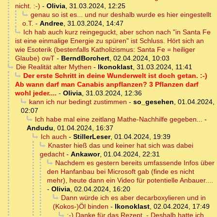
nicht. :-)
-
Olivia
,
31.03.2024, 12:25
genau so ist es... und nur deshalb wurde es hier eingestellt
o.T.
-
Andree
,
31.03.2024, 14:47
Ich hab auch kurz reingeguckt, aber schon nach "in Santa Fe
ist eine einmalige Energie zu spüren" ist Schluss. Hört sich an
wie Esoterik (bestenfalls Katholizismus: Santa Fe = heiliger
Glaube) owT
-
BerndBorchert
,
02.04.2024, 10:03
Die Realität alter Mythen
-
Ikonoklast
,
31.03.2024, 11:41
Der erste Schritt in deine Wunderwelt ist doch getan. :-)
Ab wann darf man Canabis anpflanzen? 3 Pflanzen darf
wohl jeder....
-
Olivia
,
31.03.2024, 12:36
kann ich nur bedingt zustimmen
-
so_gesehen
,
01.04.2024,
02:07
Ich habe mal eine zeitlang Mathe-Nachhilfe gegeben...
-
Andudu
,
01.04.2024, 16:37
Ich auch
-
StillerLeser
,
01.04.2024, 19:39
Knaster hieß das und keiner hat sich was dabei
gedacht
-
Ankawor
,
01.04.2024, 22:31
Nachdem es gestern bereits umfassende Infos über
den Hanfanbau bei Microsoft gab (finde es nicht
mehr), heute dann ein Video für potentielle Anbauer....
-
Olivia
,
02.04.2024, 16:20
Dann würde ich es aber decarboxylieren und in
(Kokos-)Öl binden
-
Ikonoklast
,
02.04.2024, 17:49
:-) Danke für das Rezept. - Deshalb hatte ich