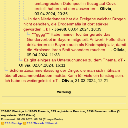
umfangreichen Datenpool in Bezug auf Covid
erstellt haben und den auswerten.
-
Olivia
,
03.04.2024, 20:36
In den Niederlanden hat die Freigabe weicher Drogen
nicht geholfen, die Drogenmafia ist dort stärker
geworden... kT
-
Joe68
,
03.04.2024, 18:39
***gggg*** Habe meiner Tochter gerade das
Genderverbot in Bayern mitgeteilt. Antwort: Hoffentlich
deklarieren die Bayern auch als Kinderspielplatz, damit
die Hirnlosen ihren Stoff woanders rauchen....
-
Olivia
,
05.04.2024, 11:38
Es gibt einiges an Untersuchungen zu dem Thema. oT
-
Olivia
,
02.04.2024, 16:11
Schöne Zusammenfassung der Dinge, die man sich mühsam
überall zusammenklauben mußte. Kann für viele ein Einstieg sein.
Ich habe es weitergeleitet. oT
-
Olivia
,
31.03.2024, 12:21
Werbung
257400 Einträge in 18365 Threads, 975 registrierte Benutzer, 3990 Benutzer online (3
registrierte, 3987 Gäste)
Forumszeit: 09.08.2026, 08:36 (Europe/Berlin)
RSS Einträge
RSS Threads
Kontakt