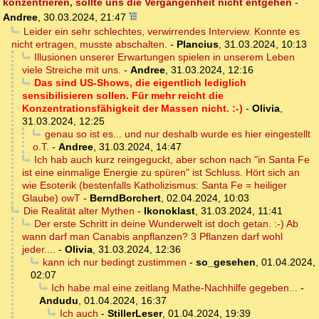
konzentrieren, sollte uns die Vergangenheit nicht entgehen
-
Andree
,
30.03.2024, 21:47
Leider ein sehr schlechtes, verwirrendes Interview. Konnte es
nicht ertragen, musste abschalten.
-
Plancius
,
31.03.2024, 10:13
Illusionen unserer Erwartungen spielen in unserem Leben
viele Streiche mit uns.
-
Andree
,
31.03.2024, 12:16
Das sind US-Shows, die eigentlich lediglich
sensibilisieren sollen. Für mehr reicht die
Konzentrationsfähigkeit der Massen nicht. :-)
-
Olivia
,
31.03.2024, 12:25
genau so ist es... und nur deshalb wurde es hier eingestellt
o.T.
-
Andree
,
31.03.2024, 14:47
Ich hab auch kurz reingeguckt, aber schon nach "in Santa Fe
ist eine einmalige Energie zu spüren" ist Schluss. Hört sich an
wie Esoterik (bestenfalls Katholizismus: Santa Fe = heiliger
Glaube) owT
-
BerndBorchert
,
02.04.2024, 10:03
Die Realität alter Mythen
-
Ikonoklast
,
31.03.2024, 11:41
Der erste Schritt in deine Wunderwelt ist doch getan. :-) Ab
wann darf man Canabis anpflanzen? 3 Pflanzen darf wohl
jeder....
-
Olivia
,
31.03.2024, 12:36
kann ich nur bedingt zustimmen
-
so_gesehen
,
01.04.2024,
02:07
Ich habe mal eine zeitlang Mathe-Nachhilfe gegeben...
-
Andudu
,
01.04.2024, 16:37
Ich auch
-
StillerLeser
,
01.04.2024, 19:39