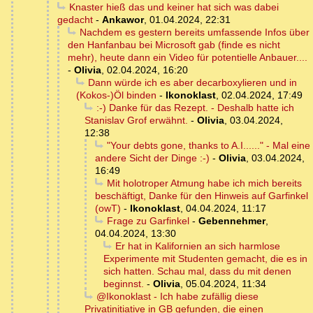
Knaster hieß das und keiner hat sich was dabei
gedacht
-
Ankawor
,
01.04.2024, 22:31
Nachdem es gestern bereits umfassende Infos über
den Hanfanbau bei Microsoft gab (finde es nicht
mehr), heute dann ein Video für potentielle Anbauer....
-
Olivia
,
02.04.2024, 16:20
Dann würde ich es aber decarboxylieren und in
(Kokos-)Öl binden
-
Ikonoklast
,
02.04.2024, 17:49
:-) Danke für das Rezept. - Deshalb hatte ich
Stanislav Grof erwähnt.
-
Olivia
,
03.04.2024,
12:38
"Your debts gone, thanks to A.I......" - Mal eine
andere Sicht der Dinge :-)
-
Olivia
,
03.04.2024,
16:49
Mit holotroper Atmung habe ich mich bereits
beschäftigt, Danke für den Hinweis auf Garfinkel
(owT)
-
Ikonoklast
,
04.04.2024, 11:17
Frage zu Garfinkel
-
Gebennehmer
,
04.04.2024, 13:30
Er hat in Kalifornien an sich harmlose
Experimente mit Studenten gemacht, die es in
sich hatten. Schau mal, dass du mit denen
beginnst.
-
Olivia
,
05.04.2024, 11:34
@Ikonoklast - Ich habe zufällig diese
Privatinitiative in GB gefunden, die einen