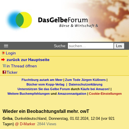
Suche:
Los
Login
zurück zur Hauptseite
in Thread öffnen
Ticker
Fluchtburg autark am Meer
|
Zum Tode Jürgen Küßners
|
Bücher vom Kopp-Verlag |
Datenschutzerklärung
Unterstützen Sie das Gelbe Forum
durch
Käufe bei Amazon
! |
Weitere Buchempfehlungen
und
Amazonnavigation
|
Cookie-Einstellungen
Wieder ein Beobachtungsfall mehr. owT
Griba
,
Dunkeldeutschland
,
Donnerstag, 01.02.2024, 12:04
(vor 921
Tagen)
@ D-Marker
2844 Views