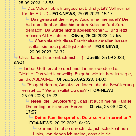
25.09.2023, 13:58
Das Video hab ich angeschaut. Und jetzt? Voll normal
für die EU :-D
-
FOX-NEWS
,
25.09.2023, 15:17
Das genau ist die Frage. Warum hat niemand? Die
hat das offenbar alles hinter den Kulissen "auf Zuruf"
gemacht. Da wurde nichts abgesprochen.... und jetzt
müssen ALLE zahlen.
-
Olivia
,
25.09.2023, 17:55
Wenn sie sich diese Frechheiten gefallen lassen,
sollen sie auch gefälligst zahlen!
-
FOX-NEWS
,
26.09.2023, 04:32
Olivia kapiert das einfach nicht :-)
-
Joe68
,
25.09.2023,
08:41
Lieber Gott, erzähle doch nicht immer wieder das
Gleiche. Das wird langweilig. Es geht, wie ich bereits sagte,
um die ABLÄUFE.
-
Olivia
,
25.09.2023, 14:00
"Es geht darum, Ansätze zu finden, die die Bevölkerung
versteht...." Warum willst Du das?
-
FOX-NEWS
,
25.09.2023, 15:22
Neee, die "Bevölkerung", das ist auch meine Familie.
Daher liegt mir das am Herzen.
-
Olivia
,
25.09.2023,
17:57
Deine Familie sprichst Du also via Internet an?
-
FOX-NEWS
,
26.09.2023, 04:26
Gar nicht mal so unrecht. Ja, ich schicke ihnen
Links, von denen ich meine, dass die sie