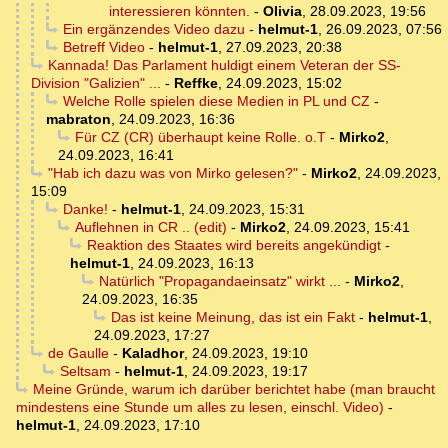
interessieren könnten.
-
Olivia
,
28.09.2023, 19:56
Ein ergänzendes Video dazu
-
helmut-1
,
26.09.2023, 07:56
Betreff Video
-
helmut-1
,
27.09.2023, 20:38
Kannada! Das Parlament huldigt einem Veteran der SS-
Division "Galizien" ...
-
Reffke
,
24.09.2023, 15:02
Welche Rolle spielen diese Medien in PL und CZ
-
mabraton
,
24.09.2023, 16:36
Für CZ (CR) überhaupt keine Rolle. o.T
-
Mirko2
,
24.09.2023, 16:41
"Hab ich dazu was von Mirko gelesen?"
-
Mirko2
,
24.09.2023,
15:09
Danke!
-
helmut-1
,
24.09.2023, 15:31
Auflehnen in CR .. (edit)
-
Mirko2
,
24.09.2023, 15:41
Reaktion des Staates wird bereits angekündigt
-
helmut-1
,
24.09.2023, 16:13
Natürlich "Propagandaeinsatz" wirkt ...
-
Mirko2
,
24.09.2023, 16:35
Das ist keine Meinung, das ist ein Fakt
-
helmut-1
,
24.09.2023, 17:27
de Gaulle
-
Kaladhor
,
24.09.2023, 19:10
Seltsam
-
helmut-1
,
24.09.2023, 19:17
Meine Gründe, warum ich darüber berichtet habe (man braucht
mindestens eine Stunde um alles zu lesen, einschl. Video)
-
helmut-1
,
24.09.2023, 17:10