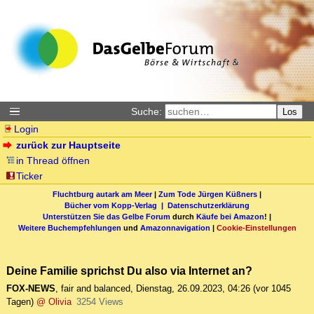
Suche:
Los
Login
zurück zur Hauptseite
in Thread öffnen
Ticker
Fluchtburg autark am Meer
|
Zum Tode Jürgen Küßners
|
Bücher vom Kopp-Verlag |
Datenschutzerklärung
Unterstützen Sie das Gelbe Forum
durch
Käufe bei Amazon
! |
Weitere Buchempfehlungen
und
Amazonnavigation
|
Cookie-Einstellungen
Deine Familie sprichst Du also via Internet an?
FOX-NEWS
,
fair and balanced
,
Dienstag, 26.09.2023, 04:26
(vor 1045
Tagen)
@ Olivia
3254 Views