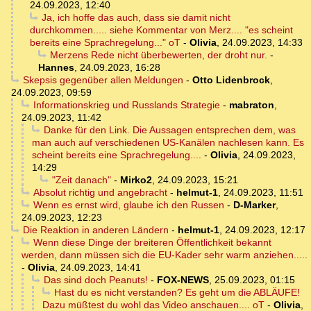
24.09.2023, 12:40
Ja, ich hoffe das auch, dass sie damit nicht
durchkommen..... siehe Kommentar von Merz.... "es scheint
bereits eine Sprachregelung..." oT
-
Olivia
,
24.09.2023, 14:33
Merzens Rede nicht überbewerten, der droht nur.
-
Hannes
,
24.09.2023, 16:28
Skepsis gegenüber allen Meldungen
-
Otto Lidenbrock
,
24.09.2023, 09:59
Informationskrieg und Russlands Strategie
-
mabraton
,
24.09.2023, 11:42
Danke für den Link. Die Aussagen entsprechen dem, was
man auch auf verschiedenen US-Kanälen nachlesen kann. Es
scheint bereits eine Sprachregelung....
-
Olivia
,
24.09.2023,
14:29
"Zeit danach"
-
Mirko2
,
24.09.2023, 15:21
Absolut richtig und angebracht
-
helmut-1
,
24.09.2023, 11:51
Wenn es ernst wird, glaube ich den Russen
-
D-Marker
,
24.09.2023, 12:23
Die Reaktion in anderen Ländern
-
helmut-1
,
24.09.2023, 12:17
Wenn diese Dinge der breiteren Öffentlichkeit bekannt
werden, dann müssen sich die EU-Kader sehr warm anziehen.....
-
Olivia
,
24.09.2023, 14:41
Das sind doch Peanuts!
-
FOX-NEWS
,
25.09.2023, 01:15
Hast du es nicht verstanden? Es geht um die ABLÄUFE!
Dazu müßtest du wohl das Video anschauen.... oT
-
Olivia
,