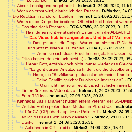
"Zeit danach"
-
Mirko2
,
24.09.2023, 15:21
Absolut richtig und angebracht
-
helmut-1
,
24.09.2023, 11:51
Wenn es ernst wird, glaube ich den Russen
-
D-Marker
,
24.0
Die Reaktion in anderen Ländern
-
helmut-1
,
24.09.2023, 12:1
Wenn diese Dinge der breiteren Öffentlichkeit bekannt werde
Das sind doch Peanuts!
-
FOX-NEWS
,
25.09.2023, 01:15
Hast du es nicht verstanden? Es geht um die ABLÄUFE! 
Das Video hab ich angeschaut. Und jetzt? Voll norm
Das genau ist die Frage. Warum hat niemand? Die hat
und jetzt müssen ALLE zahlen.
-
Olivia
,
25.09.2023, 17
Wenn sie sich diese Frechheiten gefallen lassen, sol
Olivia kapiert das einfach nicht :-)
-
Joe68
,
25.09.2023, 08
Lieber Gott, erzähle doch nicht immer wieder das Gleiche
"Es geht darum, Ansätze zu finden, die die Bevölkerung
Neee, die "Bevölkerung", das ist auch meine Familie
Deine Familie sprichst Du also via Internet an?
-
F
Gar nicht mal so unrecht. Ja, ich schicke ihnen L
Ein ergänzendes Video dazu
-
helmut-1
,
26.09.2023, 07:5
Betreff Video
-
helmut-1
,
27.09.2023, 20:38
Kannada! Das Parlament huldigt einem Veteran der SS-Division
Welche Rolle spielen diese Medien in PL und CZ
-
mabrat
Für CZ (CR) überhaupt keine Rolle. o.T
-
Mirko2
,
24.09.
"Hab ich dazu was von Mirko gelesen?"
-
Mirko2
,
24.09.2023
Danke!
-
helmut-1
,
24.09.2023, 15:31
Auflehnen in CR .. (edit)
-
Mirko2
,
24.09.2023, 15:41