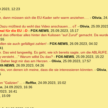
9.2023, 12:23
7
n, dann müssen sich die EU-Kader sehr warm anziehen.....
-
Olivia
,
24
Dazu müßtest du wohl das Video anschauen.... oT
-
Olivia
,
25.09.2023
al für die EU :-D
-
FOX-NEWS
,
25.09.2023, 15:17
 das offenbar alles hinter den Kulissen "auf Zuruf" gemacht. Da wurde
:55
len sie auch gefälligst zahlen!
-
FOX-NEWS
,
26.09.2023, 04:32
:41
. Das wird langweilig. Es geht, wie ich bereits sagte, um die ABLÄUFE.
 versteht...." Warum willst Du das?
-
FOX-NEWS
,
25.09.2023, 15:22
. Daher liegt mir das am Herzen.
-
Olivia
,
25.09.2023, 17:57
OX-NEWS
,
26.09.2023, 04:26
inks, von denen ich meine, dass die sie interessieren könnten.
-
Olivia
,
6
 "Galizien" ...
-
Reffke
,
24.09.2023, 15:02
on
,
24.09.2023, 16:36
2023, 16:41
, 15:09