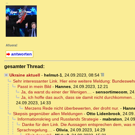
--
Afuera!
antworten
gesamter Thread:
Ukraine aktuell
-
helmut-1
,
24.09.2023, 08:54
Sehr interessanter Link. Hier eine weitere Meldung: Bundeswe
Passt in mein Bild
-
Hannes
,
24.09.2023, 12:21
Ja, da warst du einer der Wenigen....
-
sensortimecom
,
24
Ja, ich hoffe das auch, dass sie damit nicht durchkommen...
24.09.2023, 14:33
Merzens Rede nicht überbewerten, der droht nur.
-
Hann
Skepsis gegenüber allen Meldungen
-
Otto Lidenbrock
,
24.09.
Informationskrieg und Russlands Strategie
-
mabraton
,
24.09
Danke für den Link. Die Aussagen entsprechen dem, was m
Sprachregelung....
-
Olivia
,
24.09.2023, 14:29