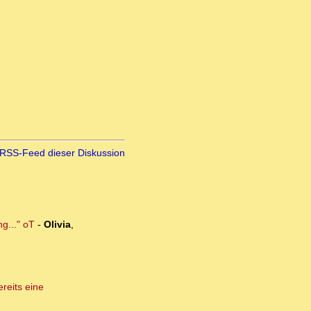
RSS-Feed dieser Diskussion
g..." oT
-
Olivia
,
reits eine