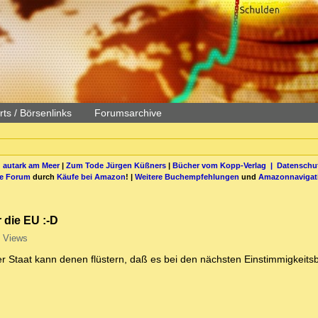
ts / Börsenlinks
Forumsarchive
 autark am Meer
|
Zum Tode Jürgen Küßners
|
Bücher vom Kopp-Verlag |
Datenschut
be Forum
durch
Käufe bei Amazon
! |
Weitere Buchempfehlungen
und
Amazonnavigat
 die EU :-D
 Views
 Staat kann denen flüstern, daß es bei den nächsten Einstimmigkeits