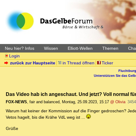
Neu hier? Infos
Wissen
Elliott-Wellen
Themen
Char
Login
zurück zur Hauptseite
in Thread öffnen
Ticker
Fluchtburg
Unterstützen Sie das Gel
Das Video hab ich angeschaut. Und jetzt? Voll normal für
FOX-NEWS
,
fair and balanced
,
Montag, 25.09.2023, 15:17
@ Olivia
3454
Warum hat keiner der Kommission auf die Finger gedroschen? Jeder
Vetos hagelt, bis die Krähe VdL weg ist ...
Grüße