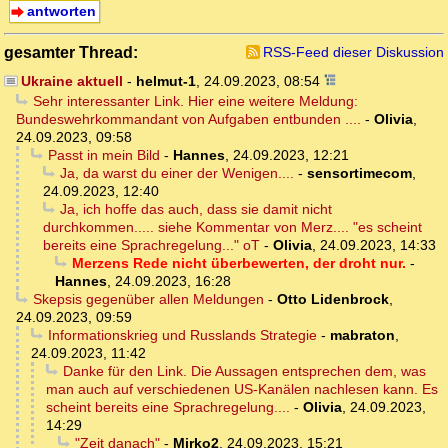
antworten
gesamter Thread:
RSS-Feed dieser Diskussion
Ukraine aktuell
-
helmut-1
,
24.09.2023, 08:54
Sehr interessanter Link. Hier eine weitere Meldung:
Bundeswehrkommandant von Aufgaben entbunden ....
-
Olivia
,
24.09.2023, 09:58
Passt in mein Bild
-
Hannes
,
24.09.2023, 12:21
Ja, da warst du einer der Wenigen....
-
sensortimecom
,
24.09.2023, 12:40
Ja, ich hoffe das auch, dass sie damit nicht
durchkommen..... siehe Kommentar von Merz.... "es scheint
bereits eine Sprachregelung..." oT
-
Olivia
,
24.09.2023, 14:33
Merzens Rede nicht überbewerten, der droht nur.
-
Hannes
,
24.09.2023, 16:28
Skepsis gegenüber allen Meldungen
-
Otto Lidenbrock
,
24.09.2023, 09:59
Informationskrieg und Russlands Strategie
-
mabraton
,
24.09.2023, 11:42
Danke für den Link. Die Aussagen entsprechen dem, was
man auch auf verschiedenen US-Kanälen nachlesen kann. Es
scheint bereits eine Sprachregelung....
-
Olivia
,
24.09.2023,
14:29
"Zeit danach"
-
Mirko2
,
24.09.2023, 15:21