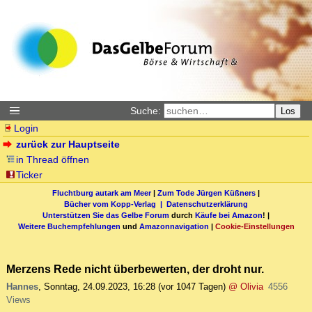
Suche:
Los
Login
zurück zur Hauptseite
in Thread öffnen
Ticker
Fluchtburg autark am Meer
|
Zum Tode Jürgen Küßners
|
Bücher vom Kopp-Verlag |
Datenschutzerklärung
Unterstützen Sie das Gelbe Forum
durch
Käufe bei Amazon
! |
Weitere Buchempfehlungen
und
Amazonnavigation
|
Cookie-Einstellungen
Merzens Rede nicht überbewerten, der droht nur.
Hannes
,
Sonntag, 24.09.2023, 16:28
(vor 1047 Tagen)
@ Olivia
4556
Views