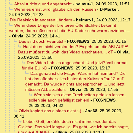
Absolut richtig und angebracht
-
helmut-1
,
24.09.2023, 11:51
Wenn es ernst wird, glaube ich den Russen
-
D-Marker
,
24.09.2023, 12:23
Die Reaktion in anderen Ländern
-
helmut-1
,
24.09.2023, 12:17
Wenn diese Dinge der breiteren Öffentlichkeit bekannt
werden, dann müssen sich die EU-Kader sehr warm anziehen.....
-
Olivia
,
24.09.2023, 14:41
Das sind doch Peanuts!
-
FOX-NEWS
,
25.09.2023, 01:15
Hast du es nicht verstanden? Es geht um die ABLÄUFE!
Dazu müßtest du wohl das Video anschauen.... oT
-
Olivia
,
25.09.2023, 13:58
Das Video hab ich angeschaut. Und jetzt? Voll normal
für die EU :-D
-
FOX-NEWS
,
25.09.2023, 15:17
Das genau ist die Frage. Warum hat niemand? Die
hat das offenbar alles hinter den Kulissen "auf Zuruf"
gemacht. Da wurde nichts abgesprochen.... und jetzt
müssen ALLE zahlen.
-
Olivia
,
25.09.2023, 17:55
Wenn sie sich diese Frechheiten gefallen lassen,
sollen sie auch gefälligst zahlen!
-
FOX-NEWS
,
26.09.2023, 04:32
Olivia kapiert das einfach nicht :-)
-
Joe68
,
25.09.2023,
08:41
Lieber Gott, erzähle doch nicht immer wieder das
Gleiche. Das wird langweilig. Es geht, wie ich bereits sagte,
um die ABLÄUFE.
-
Olivia
,
25.09.2023, 14:00