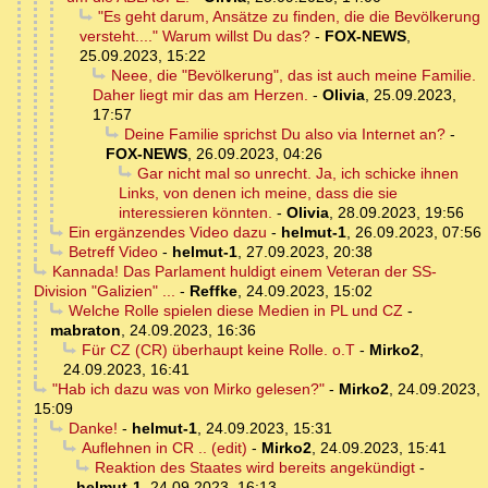
"Es geht darum, Ansätze zu finden, die die Bevölkerung
versteht...." Warum willst Du das?
-
FOX-NEWS
,
25.09.2023, 15:22
Neee, die "Bevölkerung", das ist auch meine Familie.
Daher liegt mir das am Herzen.
-
Olivia
,
25.09.2023,
17:57
Deine Familie sprichst Du also via Internet an?
-
FOX-NEWS
,
26.09.2023, 04:26
Gar nicht mal so unrecht. Ja, ich schicke ihnen
Links, von denen ich meine, dass die sie
interessieren könnten.
-
Olivia
,
28.09.2023, 19:56
Ein ergänzendes Video dazu
-
helmut-1
,
26.09.2023, 07:56
Betreff Video
-
helmut-1
,
27.09.2023, 20:38
Kannada! Das Parlament huldigt einem Veteran der SS-
Division "Galizien" ...
-
Reffke
,
24.09.2023, 15:02
Welche Rolle spielen diese Medien in PL und CZ
-
mabraton
,
24.09.2023, 16:36
Für CZ (CR) überhaupt keine Rolle. o.T
-
Mirko2
,
24.09.2023, 16:41
"Hab ich dazu was von Mirko gelesen?"
-
Mirko2
,
24.09.2023,
15:09
Danke!
-
helmut-1
,
24.09.2023, 15:31
Auflehnen in CR .. (edit)
-
Mirko2
,
24.09.2023, 15:41
Reaktion des Staates wird bereits angekündigt
-
helmut-1
,
24.09.2023, 16:13