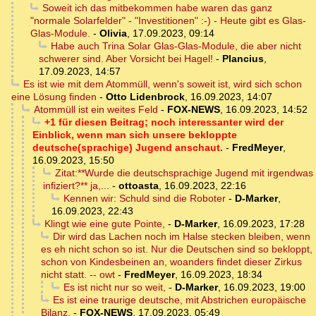
Soweit ich das mitbekommen habe waren das ganz
"normale Solarfelder" - "Investitionen" :-) - Heute gibt es Glas-
Glas-Module.
-
Olivia
,
17.09.2023, 09:14
Habe auch Trina Solar Glas-Glas-Module, die aber nicht
schwerer sind. Aber Vorsicht bei Hagel!
-
Plancius
,
17.09.2023, 14:57
Es ist wie mit dem Atommüll, wenn's soweit ist, wird sich schon
eine Lösung finden
-
Otto Lidenbrock
,
16.09.2023, 14:07
Atommüll ist ein weites Feld
-
FOX-NEWS
,
16.09.2023, 14:52
+1 für diesen Beitrag; noch interessanter wird der
Einblick, wenn man sich unsere bekloppte
deutsche(sprachige) Jugend anschaut.
-
FredMeyer
,
16.09.2023, 15:50
Zitat:**Wurde die deutschsprachige Jugend mit irgendwas
infiziert?** ja,...
-
ottoasta
,
16.09.2023, 22:16
Kennen wir: Schuld sind die Roboter
-
D-Marker
,
16.09.2023, 22:43
Klingt wie eine gute Pointe,
-
D-Marker
,
16.09.2023, 17:28
Dir wird das Lachen noch im Halse stecken bleiben, wenn
es eh nicht schon so ist. Nur die Deutschen sind so bekloppt,
schon von Kindesbeinen an, woanders findet dieser Zirkus
nicht statt. -- owt
-
FredMeyer
,
16.09.2023, 18:34
Es ist nicht nur so weit,
-
D-Marker
,
16.09.2023, 19:00
Es ist eine traurige deutsche, mit Abstrichen europäische
Bilanz.
-
FOX-NEWS
,
17.09.2023, 05:49