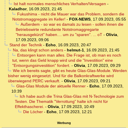
Ist halt normales menschliches Verhalten/Versagen
-
Kaladhor
,
16.09.2023, 21:45
Fukushima - nicht die Mauer war das Problem, sondern die
Notstromaggregate im Keller!
-
FOX-NEWS
,
17.09.2023, 05:55
Außerdem - so war es damals zu lesen - sollen ihnen die
Betriebswirte redundante Notstromaggregarte
"herausgekürzt" haben.... um zu "sparen". ... oT
-
Olivia
,
17.09.2023, 09:06
Stand der Technik
-
Echo
,
16.09.2023, 20:47
Na, das klingt schon anders
-
helmut-1
,
16.09.2023, 21:45
Entsorgen kann man alles. Die Frage ist, ob man es noch
tut, wenn das Geld knapp wird und die "Investition" eine
"Entsorgungsinvestition" fordert.
-
Olivia
,
17.09.2023, 09:29
Wie ich bereits sagte, gibt es heute Glas-Glas-Module. Werden
bisher wenig eingesetzt. Und für die Balkonkraftwerke wird
überwiegend PERC verkauft.
-
Olivia
,
17.09.2023, 09:21
Glas-Glas Module der aktuelle Renner
-
Echo
,
17.09.2023,
10:39
Ich habe auch die Trina Glas-Glas mit N-Technologie zum
Testen. Die Thematik "Verrottung" halte ich nicht für
Effekthascherei.
-
Olivia
,
17.09.2023, 10:49
Die Löcher
-
Echo
,
17.09.2023, 12:21
Werbung