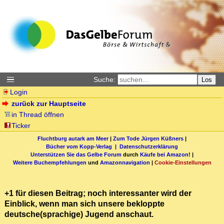
Suche:
Los
Login
zurück zur Hauptseite
in Thread öffnen
Ticker
Fluchtburg autark am Meer
|
Zum Tode Jürgen Küßners
|
Bücher vom Kopp-Verlag |
Datenschutzerklärung
Unterstützen Sie das Gelbe Forum
durch
Käufe bei Amazon
! |
Weitere Buchempfehlungen
und
Amazonnavigation
|
Cookie-Einstellungen
+1 für diesen Beitrag; noch interessanter wird der
Einblick, wenn man sich unsere bekloppte
deutsche(sprachige) Jugend anschaut.