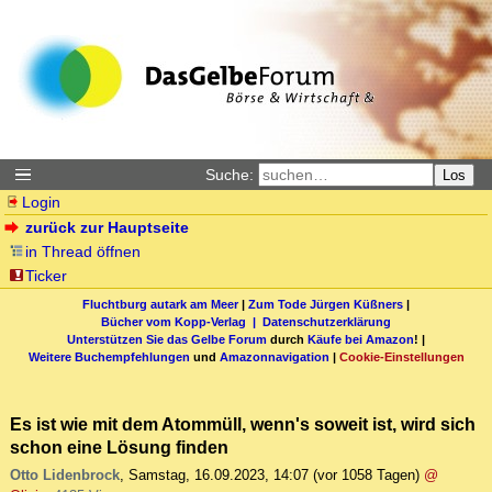
Suche:
Los
Login
zurück zur Hauptseite
in Thread öffnen
Ticker
Fluchtburg autark am Meer
|
Zum Tode Jürgen Küßners
|
Bücher vom Kopp-Verlag |
Datenschutzerklärung
Unterstützen Sie das Gelbe Forum
durch
Käufe bei Amazon
! |
Weitere Buchempfehlungen
und
Amazonnavigation
|
Cookie-Einstellungen
Es ist wie mit dem Atommüll, wenn's soweit ist, wird sich
schon eine Lösung finden
Otto Lidenbrock
,
Samstag, 16.09.2023, 14:07
(vor 1058 Tagen)
@