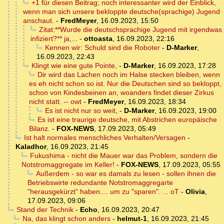
+1 für diesen Beitrag; noch interessanter wird der Einblick,
wenn man sich unsere bekloppte deutsche(sprachige) Jugend
anschaut.
-
FredMeyer
,
16.09.2023, 15:50
Zitat:**Wurde die deutschsprachige Jugend mit irgendwas
infiziert?** ja,...
-
ottoasta
,
16.09.2023, 22:16
Kennen wir: Schuld sind die Roboter
-
D-Marker
,
16.09.2023, 22:43
Klingt wie eine gute Pointe,
-
D-Marker
,
16.09.2023, 17:28
Dir wird das Lachen noch im Halse stecken bleiben, wenn
es eh nicht schon so ist. Nur die Deutschen sind so bekloppt,
schon von Kindesbeinen an, woanders findet dieser Zirkus
nicht statt. -- owt
-
FredMeyer
,
16.09.2023, 18:34
Es ist nicht nur so weit,
-
D-Marker
,
16.09.2023, 19:00
Es ist eine traurige deutsche, mit Abstrichen europäische
Bilanz.
-
FOX-NEWS
,
17.09.2023, 05:49
Ist halt normales menschliches Verhalten/Versagen
-
Kaladhor
,
16.09.2023, 21:45
Fukushima - nicht die Mauer war das Problem, sondern die
Notstromaggregate im Keller!
-
FOX-NEWS
,
17.09.2023, 05:55
Außerdem - so war es damals zu lesen - sollen ihnen die
Betriebswirte redundante Notstromaggregarte
"herausgekürzt" haben.... um zu "sparen". ... oT
-
Olivia
,
17.09.2023, 09:06
Stand der Technik
-
Echo
,
16.09.2023, 20:47
Na, das klingt schon anders
-
helmut-1
,
16.09.2023, 21:45