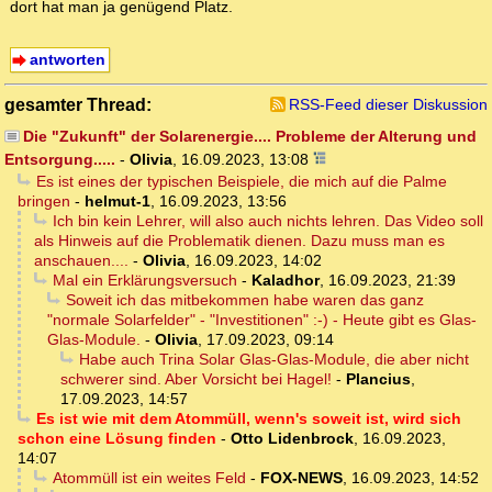
dort hat man ja genügend Platz.
antworten
gesamter Thread:
RSS-Feed dieser Diskussion
Die "Zukunft" der Solarenergie.... Probleme der Alterung und
Entsorgung.....
-
Olivia
,
16.09.2023, 13:08
Es ist eines der typischen Beispiele, die mich auf die Palme
bringen
-
helmut-1
,
16.09.2023, 13:56
Ich bin kein Lehrer, will also auch nichts lehren. Das Video soll
als Hinweis auf die Problematik dienen. Dazu muss man es
anschauen....
-
Olivia
,
16.09.2023, 14:02
Mal ein Erklärungsversuch
-
Kaladhor
,
16.09.2023, 21:39
Soweit ich das mitbekommen habe waren das ganz
"normale Solarfelder" - "Investitionen" :-) - Heute gibt es Glas-
Glas-Module.
-
Olivia
,
17.09.2023, 09:14
Habe auch Trina Solar Glas-Glas-Module, die aber nicht
schwerer sind. Aber Vorsicht bei Hagel!
-
Plancius
,
17.09.2023, 14:57
Es ist wie mit dem Atommüll, wenn's soweit ist, wird sich
schon eine Lösung finden
-
Otto Lidenbrock
,
16.09.2023,
14:07
Atommüll ist ein weites Feld
-
FOX-NEWS
,
16.09.2023, 14:52