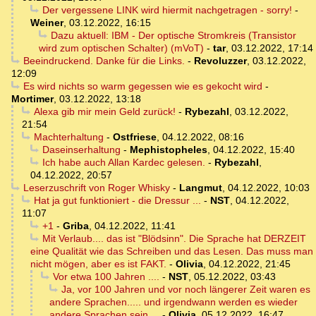
Der vergessene LINK wird hiermit nachgetragen - sorry!
-
Weiner
,
03.12.2022, 16:15
Dazu aktuell: IBM - Der optische Stromkreis (Transistor
wird zum optischen Schalter) (mVoT)
-
tar
,
03.12.2022, 17:14
Beeindruckend. Danke für die Links.
-
Revoluzzer
,
03.12.2022,
12:09
Es wird nichts so warm gegessen wie es gekocht wird
-
Mortimer
,
03.12.2022, 13:18
Alexa gib mir mein Geld zurück!
-
Rybezahl
,
03.12.2022,
21:54
Machterhaltung
-
Ostfriese
,
04.12.2022, 08:16
Daseinserhaltung
-
Mephistopheles
,
04.12.2022, 15:40
Ich habe auch Allan Kardec gelesen.
-
Rybezahl
,
04.12.2022, 20:57
Leserzuschrift von Roger Whisky
-
Langmut
,
04.12.2022, 10:03
Hat ja gut funktioniert - die Dressur ...
-
NST
,
04.12.2022,
11:07
+1
-
Griba
,
04.12.2022, 11:41
Mit Verlaub.... das ist "Blödsinn". Die Sprache hat DERZEIT
eine Qualität wie das Schreiben und das Lesen. Das muss man
nicht mögen, aber es ist FAKT.
-
Olivia
,
04.12.2022, 21:45
Vor etwa 100 Jahren ....
-
NST
,
05.12.2022, 03:43
Ja, vor 100 Jahren und vor noch längerer Zeit waren es
andere Sprachen..... und irgendwann werden es wieder
andere Sprachen sein....
-
Olivia
,
05.12.2022, 16:47