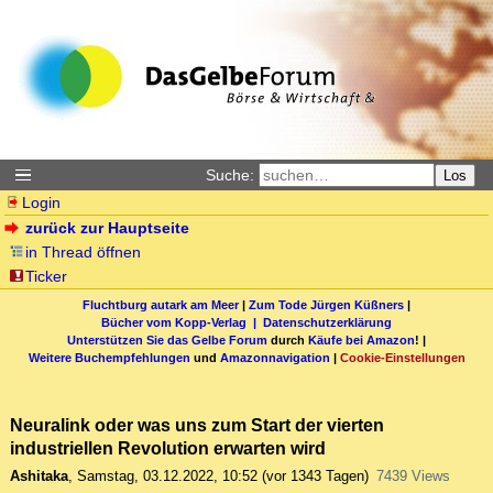
Suche:
Los
Login
zurück zur Hauptseite
in Thread öffnen
Ticker
Fluchtburg autark am Meer
|
Zum Tode Jürgen Küßners
|
Bücher vom Kopp-Verlag |
Datenschutzerklärung
Unterstützen Sie das Gelbe Forum
durch
Käufe bei Amazon
! |
Weitere Buchempfehlungen
und
Amazonnavigation
|
Cookie-Einstellungen
Neuralink oder was uns zum Start der vierten
industriellen Revolution erwarten wird
Ashitaka
,
Samstag, 03.12.2022, 10:52
(vor 1343 Tagen)
7439 Views