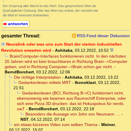
--
Der Ursprung aller Macht ist das Wort. Das gesprochene Wort als
Quell jeglicher Ordnung. Wer das Wort neu ordnet, der versteht wie
die Welt im Innersten funktioniert.
antworten
gesamter Thread:
RSS-Feed dieser Diskussion
Neuralink oder was uns zum Start der vierten industriellen
Revolution erwarten wird
-
Ashitaka
,
03.12.2022, 10:52
Brain/Computer-Interfaces funktionieren nicht. In den nächsten
20 Jahren wird es kein brauchbares in Richtung Brain-->Computer
geben, und in Richtung Computer-->Brain schon gar nicht.
-
BerndBorchert
,
03.12.2022, 12:06
Die richtige Interpretation
-
Ashitaka
,
03.12.2022, 13:22
Gedankenlesen mittels MRT
-
Ikonoklast
,
03.12.2022,
21:51
Gedankenlesen (BCI, Richtung B->C) funktioniert nicht,
ebensowenig wie beamen aus Raumschiff Enterprise, oder
sich eine Pizza 3D-drucken: das ist Hokuspokus für nerds.
owT
-
BerndBorchert
,
03.12.2022, 22:18
Besonders die Aussage von John von Neumann ....
-
NST
,
04.12.2022, 07:14
ein etwas kürzeres Video zum selben Thema
-
Weiner
,
03.12.2022, 15:07