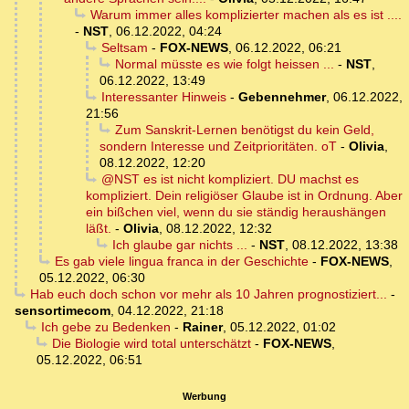
Warum immer alles komplizierter machen als es ist ....
-
NST
,
06.12.2022, 04:24
Seltsam
-
FOX-NEWS
,
06.12.2022, 06:21
Normal müsste es wie folgt heissen ...
-
NST
,
06.12.2022, 13:49
Interessanter Hinweis
-
Gebennehmer
,
06.12.2022,
21:56
Zum Sanskrit-Lernen benötigst du kein Geld,
sondern Interesse und Zeitprioritäten. oT
-
Olivia
,
08.12.2022, 12:20
@NST es ist nicht kompliziert. DU machst es
kompliziert. Dein religiöser Glaube ist in Ordnung. Aber
ein bißchen viel, wenn du sie ständig heraushängen
läßt.
-
Olivia
,
08.12.2022, 12:32
Ich glaube gar nichts ...
-
NST
,
08.12.2022, 13:38
Es gab viele lingua franca in der Geschichte
-
FOX-NEWS
,
05.12.2022, 06:30
Hab euch doch schon vor mehr als 10 Jahren prognostiziert...
-
sensortimecom
,
04.12.2022, 21:18
Ich gebe zu Bedenken
-
Rainer
,
05.12.2022, 01:02
Die Biologie wird total unterschätzt
-
FOX-NEWS
,
05.12.2022, 06:51
Werbung