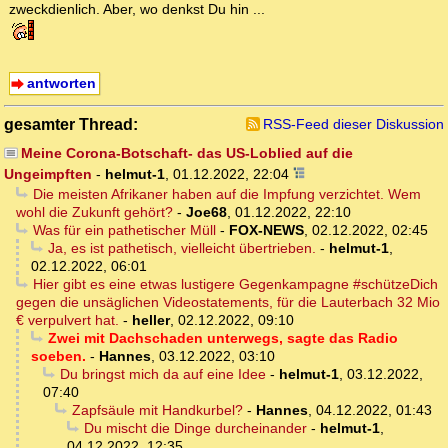
zweckdienlich. Aber, wo denkst Du hin ...
antworten
gesamter Thread:
RSS-Feed dieser Diskussion
Meine Corona-Botschaft- das US-Loblied auf die
Ungeimpften
-
helmut-1
,
01.12.2022, 22:04
Die meisten Afrikaner haben auf die Impfung verzichtet. Wem
wohl die Zukunft gehört?
-
Joe68
,
01.12.2022, 22:10
Was für ein pathetischer Müll
-
FOX-NEWS
,
02.12.2022, 02:45
Ja, es ist pathetisch, vielleicht übertrieben.
-
helmut-1
,
02.12.2022, 06:01
Hier gibt es eine etwas lustigere Gegenkampagne #schützeDich
gegen die unsäglichen Videostatements, für die Lauterbach 32 Mio
€ verpulvert hat.
-
heller
,
02.12.2022, 09:10
Zwei mit Dachschaden unterwegs, sagte das Radio
soeben.
-
Hannes
,
03.12.2022, 03:10
Du bringst mich da auf eine Idee
-
helmut-1
,
03.12.2022,
07:40
Zapfsäule mit Handkurbel?
-
Hannes
,
04.12.2022, 01:43
Du mischt die Dinge durcheinander
-
helmut-1
,
04.12.2022, 12:35