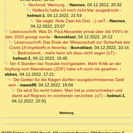
Nochmal: Warnung.
-
Hannes
,
04.12.2022, 20:32
Vielleicht habe ich mich nicht klar ausgedrückt
-
helmut-1
,
04.12.2022, 21:53
Sie sagte: Note Zwei bis Drei. ;-) owT
-
Hannes
,
04.12.2022, 23:07
Leserzuschrift: Was Dr. Paul Alexander privat über die VVV's im
Jahr 2020 gesagt wurde
-
Ikonoklast
,
04.12.2022, 10:12
Leserzuschrift: Das Ende der Wissenschaft zur Sicherheit des
Covid-19-Impfstoffs in Amerika
-
Ikonoklast
,
04.12.2022, 10:14
Bedrückend, - mehr kann ich dazu nicht sagen (oT)
-
helmut-1
,
04.12.2022, 15:45
Vor 4 Stunden bei Youtube hochgeladen. Mehr Kritik an der
Impfung vom Mainstream (ZDF) habe ich noch nie gesehen.
-
ebbes
,
04.12.2022, 17:21
Die Gelder für die Klagen dürften rausgeschmissenes Geld
sein
-
mawa99
,
04.12.2022, 19:04
Da wirst Du recht haben. Man hat ja unterschrieben und
damit auf Regress im vornherein verzichtet. (oT)
-
helmut-1
,
04.12.2022, 22:01
Werbung
257355 Einträge in 18360 Threads, 975 registrierte Benutzer, 3393 Benutzer online (6