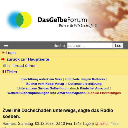
Suche:
Los
Login
zurück zur Hauptseite
in Thread öffnen
Ticker
Fluchtburg autark am Meer
|
Zum Tode Jürgen Küßners
|
Bücher vom Kopp-Verlag |
Datenschutzerklärung
Unterstützen Sie das Gelbe Forum
durch
Käufe bei Amazon
! |
Weitere Buchempfehlungen
und
Amazonnavigation
|
Cookie-Einstellungen
Zwei mit Dachschaden unterwegs, sagte das Radio
soeben.
Hannes
,
Samstag, 03.12.2022, 03:10
(vor 1343 Tagen)
@ heller
4625