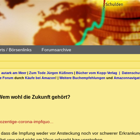
ts / Börsenlinks
Forumsarchive
 autark am Meer
|
Zum Tode Jürgen Küßners
|
Bücher vom Kopp-Verlag |
Datenschut
be Forum
durch
Käufe bei Amazon
! |
Weitere Buchempfehlungen
und
Amazonnavigat
 Wem wohl die Zukunft gehört?
ozentige-corona-impfquo...
in dass die Impfung weder vor Ansteckung noch vor schwerer Erkrankun
hrt usw sind nicht am Virus erkrankt bzw verstorben.