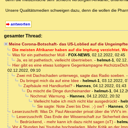
Unsere Qualitätsmedien schweigen dazu, denn die wollen die Pharm
antworten
gesamter Thread:
Meine Corona-Botschaft- das US-Loblied auf die Ungeimpfte
Die meisten Afrikaner haben auf die Impfung verzichtet. W
Was für ein pathetischer Müll
-
FOX-NEWS
,
02.12.2022, 02:45
Ja, es ist pathetisch, vielleicht übertrieben.
-
helmut-1
,
02.12.
Hier gibt es eine etwas lustigere Gegenkampagne #schützeDich 
02.12.2022, 09:10
Zwei mit Dachschaden unterwegs, sagte das Radio soeben.
Du bringst mich da auf eine Idee
-
helmut-1
,
03.12.2022, 0
Zapfsäule mit Handkurbel?
-
Hannes
,
04.12.2022, 01:43
Du mischt die Dinge durcheinander
-
helmut-1
,
04.12.2
Nochmal: Warnung.
-
Hannes
,
04.12.2022, 20:32
Vielleicht habe ich mich nicht klar ausgedrückt
-
hel
Sie sagte: Note Zwei bis Drei. ;-) owT
-
Hannes
,
0
Leserzuschrift: Was Dr. Paul Alexander privat über die VVV's i
Leserzuschrift: Das Ende der Wissenschaft zur Sicherheit des
Bedrückend, - mehr kann ich dazu nicht sagen (oT)
-
helmu
Vor 4 Stunden bei Youtube hochgeladen. Mehr Kritik an der Im