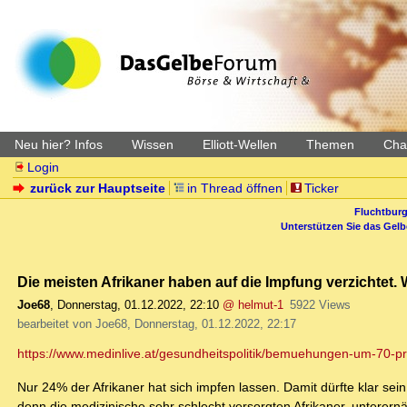
Neu hier? Infos
Wissen
Elliott-Wellen
Themen
Char
Login
zurück zur Hauptseite
in Thread öffnen
Ticker
Fluchtburg
Unterstützen Sie das Gel
Die meisten Afrikaner haben auf die Impfung verzichtet.
Joe68
,
Donnerstag, 01.12.2022, 22:10
@ helmut-1
5922 Views
bearbeitet von Joe68, Donnerstag, 01.12.2022, 22:17
https://www.medinlive.at/gesundheitspolitik/bemuehungen-um-70-pr
Nur 24% der Afrikaner hat sich impfen lassen. Damit dürfte klar se
denn die medizinische sehr schlecht versorgten Afrikaner, unterernä