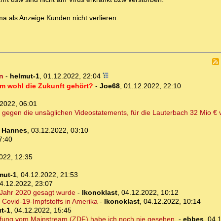
a als Anzeige Kunden nicht verlieren.
n
-
helmut-1
,
01.12.2022, 22:04
em wohl die Zukunft gehört?
-
Joe68
,
01.12.2022, 22:10
2022, 06:01
gegen die unsäglichen Videostatements, für die Lauterbach 32 Mio € v
-
Hannes
,
03.12.2022, 03:10
7:40
022, 12:35
mut-1
,
04.12.2022, 21:53
4.12.2022, 23:07
m Jahr 2020 gesagt wurde
-
Ikonoklast
,
04.12.2022, 10:12
 Covid-19-Impfstoffs in Amerika
-
Ikonoklast
,
04.12.2022, 10:14
t-1
,
04.12.2022, 15:45
pfung vom Mainstream (ZDF) habe ich noch nie gesehen.
-
ebbes
,
04.