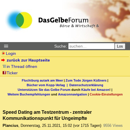
Suche:
Los
Login
zurück zur Hauptseite
in Thread öffnen
Ticker
Fluchtburg autark am Meer
|
Zum Tode Jürgen Küßners
|
Bücher vom Kopp-Verlag |
Datenschutzerklärung
Unterstützen Sie das Gelbe Forum
durch
Käufe bei Amazon
! |
Weitere Buchempfehlungen
und
Amazonnavigation
|
Cookie-Einstellungen
Speed Dating am Testzentrum - zentraler
Kommunikationspunkt für Ungeimpfte
Plancius
,
Donnerstag, 25.11.2021, 15:02
(vor 1715 Tagen)
9556 Views