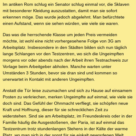
Im antiken Rom schlug ein Senator schlug einmal vor, die Sklaven
mit besonderer Kleidung auszustatten, damit man sie sofort
erkennen möge. Das wurde jedoch abgelehnt. Man befürchtete
einen Aufstand, wenn sie sehen würden, wie viele sie waren.
Das was die herrschende Klasse um jeden Preis vermeiden
möchte, ist wohl eine nicht vorhergesehene Folge von 3G am
Arbeitsplatz. Insbesondere in den Städten bilden sich nun täglich
lange Schlangen vor den Testzentren, wo sich die Ungeimpften
morgens vor oder abends nach der Arbeit ihren Testnachweis zur
Vorlage beim Arbeitgeber abholen. Manche warten unter
Umständen 3 Stunden, bevor sie dran sind und kommen so
unerwartet in Kontakt mit anderen Ungeimpften.
Anstatt die Tür leise zuzumachen und sich zu Hause auf einsamem
Posten zu verkriechen, merken Ungeimpfte auf einmal, wie viele sie
doch sind. Das Gefühl der Ohnmacht verfliegt, sie schöpfen neue
Kraft und Hoffnung, dieser für sie schrecklichen Zeit zu
widerstehen. Sind sie am Arbeitsplatz, im Freundeskreis oder in der
Familie häufig die Ausgestoßenen, der Paria, ist auf einmal das
Testzentrum trotz stundenlangen Stehens in der Kälte der warme
Platz, wo man sich in der sonst für sie eiskalt gewordenen Welt