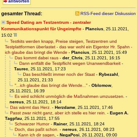
antworten
gesamter Thread:
RSS-Feed dieser Diskussion
Speed Dating am Testzentrum - zentraler
Kommunikationspunkt für Ungeimpfte
-
Plancius
,
25.11.2021,
15:02
Testkits werden knapp, Preise steigen, Testzentren und
Testplattformen überlastet - das war wohl ein Eigentor Hr. Spahn -
ich glaube das bringt die Wende
-
Plancius
,
25.11.2021, 15:49
Das kommt dabei raus
-
der_Chris
,
25.11.2021, 16:15
Dann entfällt die Testpflicht wegen Unanwendbarkeit
-
Taurec
,
25.11.2021, 17:23
Das beschließt immer noch der Staat
-
Rybezahl
,
25.11.2021, 21:33
"...ich glaube das bringt die Wende..."
-
Oblomow
,
25.11.2021, 16:39
Es wird schlicht unmöglich die Maßnahmen umzusetzen.
-
nereus
,
25.11.2021, 18:14
Das wärmt das Herz.
-
Herzdame
,
25.11.2021, 17:46
Passt zwar nicht ganz, aber ich stelle es hier rein.
-
Eugen A.
Tagpfau
,
25.11.2021, 17:55
Schwarzer Humor
-
Rainer
,
25.11.2021, 18:24
Doch, das paßt schon.
-
nereus
,
26.11.2021, 08:23
Kann ich dir sagen,
-
NegaPosi
,
26.11.2021, 09:00