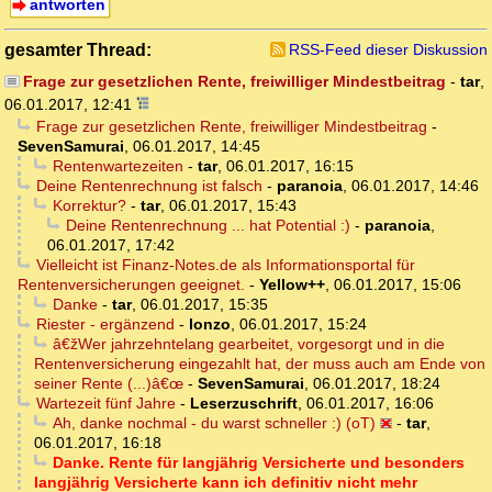
antworten
gesamter Thread:
RSS-Feed dieser Diskussion
Frage zur gesetzlichen Rente, freiwilliger Mindestbeitrag
-
tar
,
06.01.2017, 12:41
Frage zur gesetzlichen Rente, freiwilliger Mindestbeitrag
-
SevenSamurai
,
06.01.2017, 14:45
Rentenwartezeiten
-
tar
,
06.01.2017, 16:15
Deine Rentenrechnung ist falsch
-
paranoia
,
06.01.2017, 14:46
Korrektur?
-
tar
,
06.01.2017, 15:43
Deine Rentenrechnung ... hat Potential :)
-
paranoia
,
06.01.2017, 17:42
Vielleicht ist Finanz-Notes.de als Informationsportal für
Rentenversicherungen geeignet.
-
Yellow++
,
06.01.2017, 15:06
Danke
-
tar
,
06.01.2017, 15:35
Riester - ergänzend
-
lonzo
,
06.01.2017, 15:24
â€žWer jahrzehntelang gearbeitet, vorgesorgt und in die
Rentenversicherung eingezahlt hat, der muss auch am Ende von
seiner Rente (...)â€œ
-
SevenSamurai
,
06.01.2017, 18:24
Wartezeit fünf Jahre
-
Leserzuschrift
,
06.01.2017, 16:06
Ah, danke nochmal - du warst schneller :) (oT)
-
tar
,
06.01.2017, 16:18
Danke. Rente für langjährig Versicherte und besonders
langjährig Versicherte kann ich definitiv nicht mehr