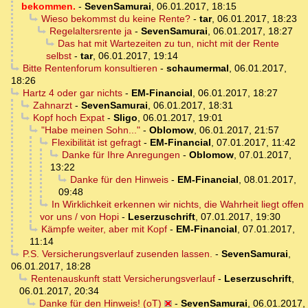
bekommen.
-
SevenSamurai
,
06.01.2017, 18:15
Wieso bekommst du keine Rente?
-
tar
,
06.01.2017, 18:23
Regelaltersrente ja
-
SevenSamurai
,
06.01.2017, 18:27
Das hat mit Wartezeiten zu tun, nicht mit der Rente
selbst
-
tar
,
06.01.2017, 19:14
Bitte Rentenforum konsultieren
-
schaumermal
,
06.01.2017,
18:26
Hartz 4 oder gar nichts
-
EM-Financial
,
06.01.2017, 18:27
Zahnarzt
-
SevenSamurai
,
06.01.2017, 18:31
Kopf hoch Expat
-
Sligo
,
06.01.2017, 19:01
"Habe meinen Sohn..."
-
Oblomow
,
06.01.2017, 21:57
Flexibilität ist gefragt
-
EM-Financial
,
07.01.2017, 11:42
Danke für Ihre Anregungen
-
Oblomow
,
07.01.2017,
13:22
Danke für den Hinweis
-
EM-Financial
,
08.01.2017,
09:48
In Wirklichkeit erkennen wir nichts, die Wahrheit liegt offen
vor uns / von Hopi
-
Leserzuschrift
,
07.01.2017, 19:30
Kämpfe weiter, aber mit Kopf
-
EM-Financial
,
07.01.2017,
11:14
P.S. Versicherungsverlauf zusenden lassen.
-
SevenSamurai
,
06.01.2017, 18:28
Rentenauskunft statt Versicherungsverlauf
-
Leserzuschrift
,
06.01.2017, 20:34
Danke für den Hinweis! (oT)
-
SevenSamurai
,
06.01.2017,