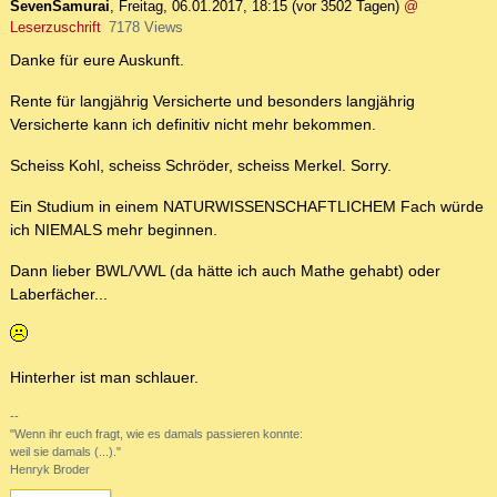
SevenSamurai
,
Freitag, 06.01.2017, 18:15
(vor 3502 Tagen)
@
Leserzuschrift
7178 Views
Danke für eure Auskunft.
Rente für langjährig Versicherte und besonders langjährig
Versicherte kann ich definitiv nicht mehr bekommen.
Scheiss Kohl, scheiss Schröder, scheiss Merkel. Sorry.
Ein Studium in einem NATURWISSENSCHAFTLICHEM Fach würde
ich NIEMALS mehr beginnen.
Dann lieber BWL/VWL (da hätte ich auch Mathe gehabt) oder
Laberfächer...
Hinterher ist man schlauer.
--
"Wenn ihr euch fragt, wie es damals passieren konnte:
weil sie damals (...)."
Henryk Broder