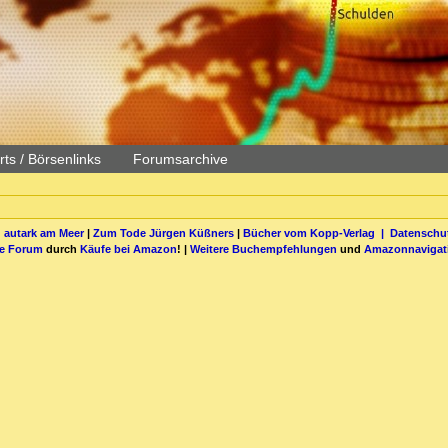
ts / Börsenlinks
Forumsarchive
 autark am Meer
|
Zum Tode Jürgen Küßners
|
Bücher vom Kopp-Verlag |
Datenschut
be Forum
durch
Käufe bei Amazon
! |
Weitere Buchempfehlungen
und
Amazonnavigat