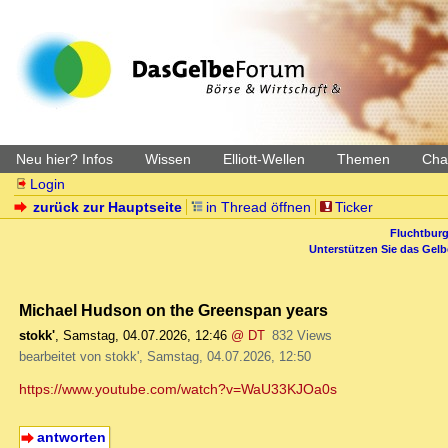
Neu hier? Infos
Wissen
Elliott-Wellen
Themen
Char
Login
zurück zur Hauptseite
in Thread öffnen
Ticker
Fluchtburg
Unterstützen Sie das Gel
Michael Hudson on the Greenspan years
stokk'
,
Samstag, 04.07.2026, 12:46
@ DT
832 Views
bearbeitet von stokk', Samstag, 04.07.2026, 12:50
https://www.youtube.com/watch?v=WaU33KJOa0s
antworten