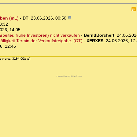
rben (mL)
-
DT
,
23.06.2026, 00:50
3:32
026, 14:05
beiter, frühe Investoren) nicht verkaufen
-
BerndBorchert
,
24.06.202
älligkeit Termin der Verkaufsfreigabe. (OT)
-
XERXES
,
24.06.2026, 17
6, 12:46
strierte, 3194 Gäste)
powered by my little forum