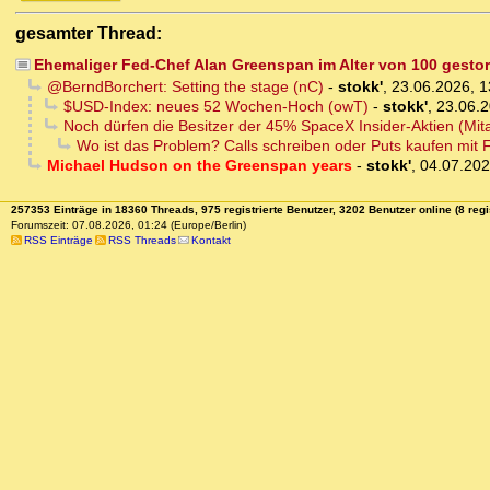
gesamter Thread:
Ehemaliger Fed-Chef Alan Greenspan im Alter von 100 gesto
@BerndBorchert: Setting the stage (nC)
-
stokk'
,
23.06.2026, 1
$USD-Index: neues 52 Wochen-Hoch (owT)
-
stokk'
,
23.06.2
Noch dürfen die Besitzer der 45% SpaceX Insider-Aktien (Mitar
Wo ist das Problem? Calls schreiben oder Puts kaufen mit F
Michael Hudson on the Greenspan years
-
stokk'
,
04.07.202
257353 Einträge in 18360 Threads, 975 registrierte Benutzer, 3202 Benutzer online (8 regi
Forumszeit: 07.08.2026, 01:24 (Europe/Berlin)
RSS Einträge
RSS Threads
Kontakt