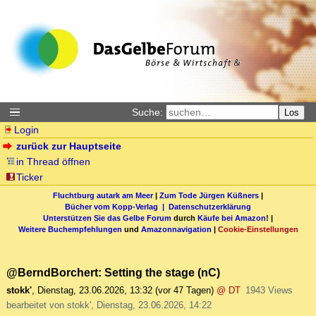
Suche:
Los
Login
zurück zur Hauptseite
in Thread öffnen
Ticker
Fluchtburg autark am Meer
|
Zum Tode Jürgen Küßners
|
Bücher vom Kopp-Verlag |
Datenschutzerklärung
Unterstützen Sie das Gelbe Forum
durch
Käufe bei Amazon
! |
Weitere Buchempfehlungen
und
Amazonnavigation
|
Cookie-Einstellungen
@BerndBorchert: Setting the stage (nC)
stokk'
,
Dienstag, 23.06.2026, 13:32
(vor 47 Tagen)
@ DT
1943 Views
bearbeitet von stokk', Dienstag, 23.06.2026, 14:22