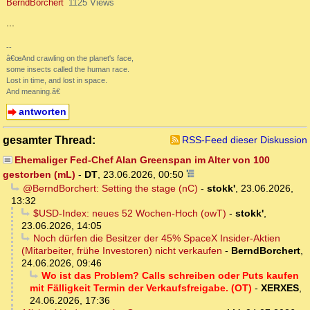
BerndBorchert
1125 Views
...
--
â€œAnd crawling on the planet's face,
some insects called the human race.
Lost in time, and lost in space.
And meaning.â€
antworten
gesamter Thread:
RSS-Feed dieser Diskussion
Ehemaliger Fed-Chef Alan Greenspan im Alter von 100
gestorben (mL)
-
DT
,
23.06.2026, 00:50
@BerndBorchert: Setting the stage (nC)
-
stokk'
,
23.06.2026,
13:32
$USD-Index: neues 52 Wochen-Hoch (owT)
-
stokk'
,
23.06.2026, 14:05
Noch dürfen die Besitzer der 45% SpaceX Insider-Aktien
(Mitarbeiter, frühe Investoren) nicht verkaufen
-
BerndBorchert
,
24.06.2026, 09:46
Wo ist das Problem? Calls schreiben oder Puts kaufen
mit Fälligkeit Termin der Verkaufsfreigabe. (OT)
-
XERXES
,
24.06.2026, 17:36