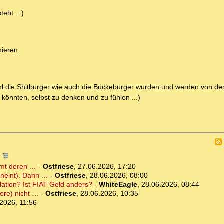
eht ...)
nieren
ohl die Shitbürger wie auch die Bückebürger wurden und werden von de
 könnten, selbst zu denken und zu fühlen ...)
3
mmt deren …
-
Ostfriese
,
27.06.2026, 17:20
scheint). Dann …
-
Ostfriese
,
28.06.2026, 08:00
lation? Ist FIAT Geld anders?
-
WhiteEagle
,
28.06.2026, 08:44
ere) nicht …
-
Ostfriese
,
28.06.2026, 10:35
2026, 11:56