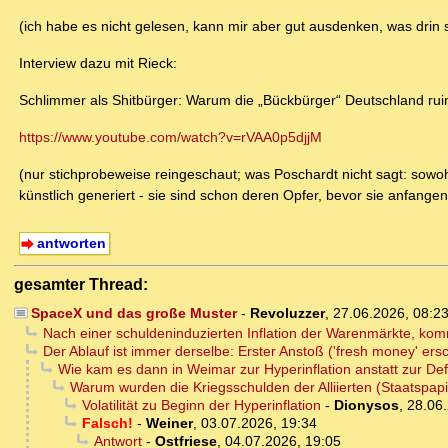
(ich habe es nicht gelesen, kann mir aber gut ausdenken, was drin st
Interview dazu mit Rieck:
Schlimmer als Shitbürger: Warum die „Bückbürger“ Deutschland rui
https://www.youtube.com/watch?v=rVAA0p5djjM
(nur stichprobeweise reingeschaut; was Poschardt nicht sagt: sow
künstlich generiert - sie sind schon deren Opfer, bevor sie anfangen
antworten
gesamter Thread:
SpaceX und das große Muster
-
Revoluzzer
,
27.06.2026, 08:2
Nach einer schuldeninduzierten Inflation der Warenmärkte, ko
Der Ablauf ist immer derselbe: Erster Anstoß ('fresh money' er
Wie kam es dann in Weimar zur Hyperinflation anstatt zur Def
Warum wurden die Kriegsschulden der Alliierten (Staatspapi
Volatilität zu Beginn der Hyperinflation
-
Dionysos
,
28.06.
Falsch!
-
Weiner
,
03.07.2026, 19:34
Antwort
-
Ostfriese
,
04.07.2026, 19:05