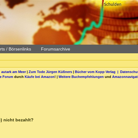
ts / Börsenlinks
Forumsarchive
 autark am Meer
|
Zum Tode Jürgen Küßners
|
Bücher vom Kopp-Verlag |
Datenschut
be Forum
durch
Käufe bei Amazon
! |
Weitere Buchempfehlungen
und
Amazonnavigat
) nicht bezahlt?