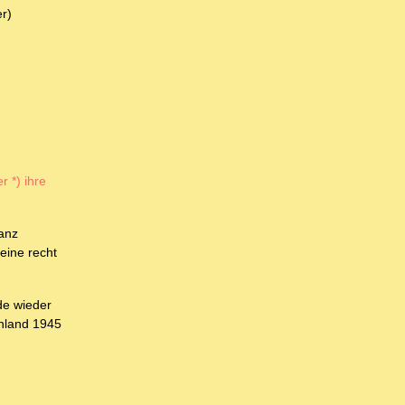
er)
 *) ihre
ganz
eine recht
de wieder
chland 1945