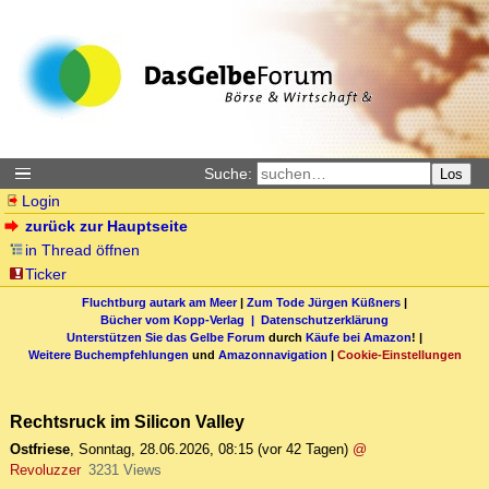
Suche:
Los
Login
zurück zur Hauptseite
in Thread öffnen
Ticker
Fluchtburg autark am Meer
|
Zum Tode Jürgen Küßners
|
Bücher vom Kopp-Verlag |
Datenschutzerklärung
Unterstützen Sie das Gelbe Forum
durch
Käufe bei Amazon
! |
Weitere Buchempfehlungen
und
Amazonnavigation
|
Cookie-Einstellungen
Rechtsruck im Silicon Valley
Ostfriese
,
Sonntag, 28.06.2026, 08:15
(vor 42 Tagen)
@
Revoluzzer
3231 Views