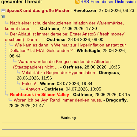
gesamter Thread:
RSS-Feed dieser Diskussion
SpaceX und das große Muster
-
Revoluzzer
,
27.06.2026, 08:23
Nach einer schuldeninduzierten Inflation der Warenmärkte,
kommt deren …
-
Ostfriese
,
27.06.2026, 17:20
Der Ablauf ist immer derselbe: Erster Anstoß ('fresh money'
erscheint). Dann …
-
Ostfriese
,
28.06.2026, 08:00
Wie kam es dann in Weimar zur Hyperinflation anstatt zur
Deflation? Ist FIAT Geld anders?
-
WhiteEagle
,
28.06.2026,
08:44
Warum wurden die Kriegsschulden der Alliierten
(Staatspapiere) nicht …
-
Ostfriese
,
28.06.2026, 10:35
Volatilität zu Beginn der Hyperinflation
-
Dionysos
,
28.06.2026, 11:56
Falsch!
-
Weiner
,
03.07.2026, 19:34
Antwort
-
Ostfriese
,
04.07.2026, 19:05
Rechtsruck im Silicon Valley
-
Ostfriese
,
28.06.2026, 08:15
Woran ich bei Ayn Rand immer denken muss.
-
Dragonfly
,
28.06.2026, 21:47
Werbung