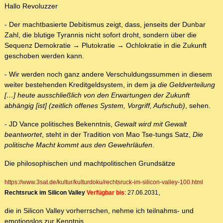
Hallo Revoluzzer
- Der machtbasierte Debitismus zeigt, dass, jenseits der Dunbar
Zahl, die blutige Tyrannis nicht sofort droht, sondern über die
Sequenz Demokratie → Plutokratie → Ochlokratie in die Zukunft
geschoben werden kann.
- Wir werden noch ganz andere Verschuldungssummen in diesem
weiter bestehenden Kreditgeldsystem, in dem ja
die Geldverteilung
[…] heute ausschließlich von den Erwartungen der Zukunft
abhängig [ist] (zeitlich offenes System, Vorgriff, Aufschub)
, sehen.
- JD Vance politisches Bekenntnis,
Gewalt wird mit Gewalt
beantwortet
, steht in der Tradition von Mao Tse-tungs Satz,
Die
politische Macht kommt aus den Gewehrläufen
.
Die philosophischen und machtpolitischen Grundsätze
https://www.3sat.de/kultur/kulturdoku/rechtsruck-im-silicon-valley-100.html
,
Rechtsruck im Silicon Valley
Verfügbar bis
: 27.06.2031
die in Silicon Valley vorherrschen, nehme ich teilnahms- und
emotionslos zur Kenntnis.