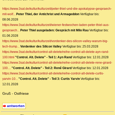
https://www.3sat.de/kultur/kulturzeit/peter-thiel-und-die-apokalypse-gespraech-
mit-wolf...
Peter Thiel, der Antichrist und Armageddon
Verfügbar bis:
08.06.2028
https://www.3sat.de/kultur/kulturzeit/wiener-festwochen-laden-peter-thiel-aus-
gespraech...
Peter Thiel ausgeladen: Gespräch mit Milo Rau
Verfügbar bis:
01.06.2028
https://www.3sat.de/kultur/kulturzeit/vordenker-des-silicon-valley-warum-big-
tech-trump...
Vordenker des Silicon Valley
Verfügbar bis: 25.03.2028
https://www.3sat.de/kultur/control-alt-delete/reihe-control-alt-delete-ayn-rand-
100.html
"Control. Alt. Delete" - Teil 1: Ayn Rand
Verfügbar bis: 12.01.2028
https://www.3sat.de/kultur/control-alt-delete/reihe-control-alt-delete-rene-girard-
100....
"Control. Alt. Delete" - Teil 2: René Girard
Verfügbar bis: 12.01.2028
https://www.3sat.de/kultur/control-alt-delete/reihe-control-alt-delete-curtis-
yarvin-10...
"Control. Alt. Delete" - Teil 3: Curtis Yarvin
Verfügbar bis:
12.01.2028
Gruß - Ostfriese
antworten