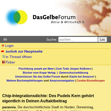
Suche:
Los
Login
zurück zur Hauptseite
in Thread öffnen
Ticker
Fluchtburg autark am Meer
|
Zum Tode Jürgen Küßners
|
Bücher vom Kopp-Verlag |
Datenschutzerklärung
Unterstützen Sie das Gelbe Forum
durch
Käufe bei Amazon
! |
Weitere Buchempfehlungen
und
Amazonnavigation
|
Cookie-Einstellungen
Chip-Integrationsdichte: Des Pudels Kern gehört
eigentlich in Deinen Auftaktbeitrag
paranoia
,
Die durchschnittlichste Stadt im Norden
,
Donnerstag,