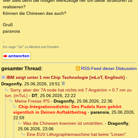
Wer stellt denn die nötigen Werkzeuge her um diese Strukturen zu
realisieren?
Können die Chinesen das auch?
Gruß
paranoia
--
Ich sage "Ja!" zu Alkohol und Hunden.
antworten
gesamter Thread:
RSS-Feed dieser Diskussion
IBM zeigt unter 1 nm Chip Technologie [mLoT, Englisch]
-
Dragonfly
,
25.06.2026, 19:51
Sorry, aber der 7A node hat nichts mit 7 Angström = 0.7 nm zu
tun. (mTuL)
-
DT
,
25.06.2026, 22:22
Meine Fresse /PS
-
Dragonfly
,
25.06.2026, 22:36
Chip-Integrationsdichte: Des Pudels Kern gehört
eigentlich in Deinen Auftaktbeitrag
-
paranoia
,
25.06.2026,
22:59
Was die Chinesen koennen ist umstritten.
-
Dragonfly
,
25.06.2026, 23:06
Eine EUV Lithographiemaschine hat keine "Linsen".