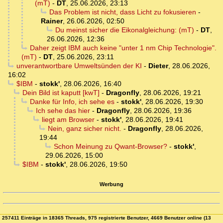
(mT)
-
DT
,
25.06.2026, 23:13
Das Problem ist nicht, dass Licht zu fokusieren
-
Rainer
,
26.06.2026, 02:50
Du meinst sicher die Eikonalgleichung: (mT)
-
DT
,
26.06.2026, 12:36
Daher zeigt IBM auch keine "unter 1 nm Chip Technologie".
(mT)
-
DT
,
25.06.2026, 23:11
unverantwortbare Umweltsünden der KI
-
Dieter
,
28.06.2026,
16:02
$IBM
-
stokk'
,
28.06.2026, 16:40
Dein Bild ist kaputt [kwT]
-
Dragonfly
,
28.06.2026, 19:21
Danke für Info, ich sehe es
-
stokk'
,
28.06.2026, 19:30
Ich sehe das hier
-
Dragonfly
,
28.06.2026, 19:36
liegt am Browser
-
stokk'
,
28.06.2026, 19:41
Nein, ganz sicher nicht.
-
Dragonfly
,
28.06.2026,
19:44
Schon Meinung zu Qwant-Browser?
-
stokk'
,
29.06.2026, 15:00
$IBM
-
stokk'
,
28.06.2026, 19:50
Werbung
257411 Einträge in 18365 Threads, 975 registrierte Benutzer, 4669 Benutzer online (13