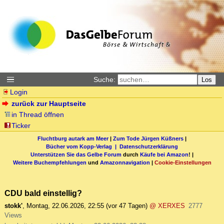
Suche:
Los
Login
zurück zur Hauptseite
in Thread öffnen
Ticker
Fluchtburg autark am Meer
|
Zum Tode Jürgen Küßners
|
Bücher vom Kopp-Verlag |
Datenschutzerklärung
Unterstützen Sie das Gelbe Forum
durch
Käufe bei Amazon
! |
Weitere Buchempfehlungen
und
Amazonnavigation
|
Cookie-Einstellungen
CDU bald einstellig?
stokk'
,
Montag, 22.06.2026, 22:55
(vor 47 Tagen)
@ XERXES
2777
Views