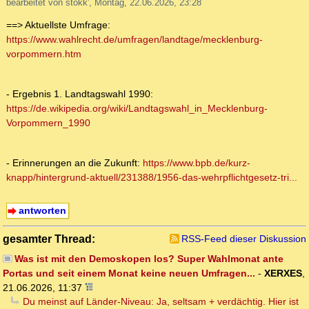
bearbeitet von stokk', Montag, 22.06.2026, 23:28
==> Aktuellste Umfrage:
https://www.wahlrecht.de/umfragen/landtage/mecklenburg-
vorpommern.htm
- Ergebnis 1. Landtagswahl 1990:
https://de.wikipedia.org/wiki/Landtagswahl_in_Mecklenburg-
Vorpommern_1990
- Erinnerungen an die Zukunft:
https://www.bpb.de/kurz-
knapp/hintergrund-aktuell/231388/1956-das-wehrpflichtgesetz-tri...
antworten
gesamter Thread:
RSS-Feed dieser Diskussion
Was ist mit den Demoskopen los? Super Wahlmonat ante
Portas und seit einem Monat keine neuen Umfragen...
-
XERXES
,
21.06.2026, 11:37
Du meinst auf Länder-Niveau: Ja, seltsam + verdächtig. Hier ist