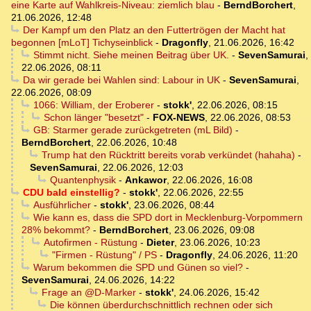
eine Karte auf Wahlkreis-Niveau: ziemlich blau
-
BerndBorchert
,
21.06.2026, 12:48
Der Kampf um den Platz an den Futtertrögen der Macht hat
begonnen [mLoT] Tichyseinblick
-
Dragonfly
,
21.06.2026, 16:42
Stimmt nicht. Siehe meinen Beitrag über UK.
-
SevenSamurai
,
22.06.2026, 08:11
Da wir gerade bei Wahlen sind: Labour in UK
-
SevenSamurai
,
22.06.2026, 08:09
1066: William, der Eroberer
-
stokk'
,
22.06.2026, 08:15
Schon länger "besetzt"
-
FOX-NEWS
,
22.06.2026, 08:53
GB: Starmer gerade zurückgetreten (mL Bild)
-
BerndBorchert
,
22.06.2026, 10:48
Trump hat den Rücktritt bereits vorab verkündet (hahaha)
-
SevenSamurai
,
22.06.2026, 12:03
Quantenphysik
-
Ankawor
,
22.06.2026, 16:08
CDU bald einstellig?
-
stokk'
,
22.06.2026, 22:55
Ausführlicher
-
stokk'
,
23.06.2026, 08:44
Wie kann es, dass die SPD dort in Mecklenburg-Vorpommern
28% bekommt?
-
BerndBorchert
,
23.06.2026, 09:08
Autofirmen - Rüstung
-
Dieter
,
23.06.2026, 10:23
"Firmen - Rüstung" / PS
-
Dragonfly
,
24.06.2026, 11:20
Warum bekommen die SPD und Günen so viel?
-
SevenSamurai
,
24.06.2026, 14:22
Frage an @D-Marker
-
stokk'
,
24.06.2026, 15:42
Die können überdurchschnittlich rechnen oder sich