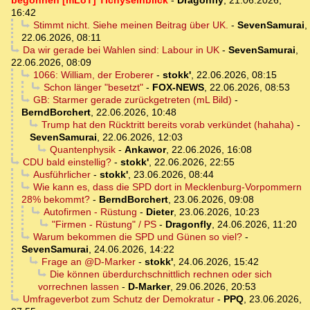
begonnen [mLoT] Tichyseinblick
-
Dragonfly
,
21.06.2026,
16:42
Stimmt nicht. Siehe meinen Beitrag über UK.
-
SevenSamurai
,
22.06.2026, 08:11
Da wir gerade bei Wahlen sind: Labour in UK
-
SevenSamurai
,
22.06.2026, 08:09
1066: William, der Eroberer
-
stokk'
,
22.06.2026, 08:15
Schon länger "besetzt"
-
FOX-NEWS
,
22.06.2026, 08:53
GB: Starmer gerade zurückgetreten (mL Bild)
-
BerndBorchert
,
22.06.2026, 10:48
Trump hat den Rücktritt bereits vorab verkündet (hahaha)
-
SevenSamurai
,
22.06.2026, 12:03
Quantenphysik
-
Ankawor
,
22.06.2026, 16:08
CDU bald einstellig?
-
stokk'
,
22.06.2026, 22:55
Ausführlicher
-
stokk'
,
23.06.2026, 08:44
Wie kann es, dass die SPD dort in Mecklenburg-Vorpommern
28% bekommt?
-
BerndBorchert
,
23.06.2026, 09:08
Autofirmen - Rüstung
-
Dieter
,
23.06.2026, 10:23
"Firmen - Rüstung" / PS
-
Dragonfly
,
24.06.2026, 11:20
Warum bekommen die SPD und Günen so viel?
-
SevenSamurai
,
24.06.2026, 14:22
Frage an @D-Marker
-
stokk'
,
24.06.2026, 15:42
Die können überdurchschnittlich rechnen oder sich
vorrechnen lassen
-
D-Marker
,
29.06.2026, 20:53
Umfrageverbot zum Schutz der Demokratur
-
PPQ
,
23.06.2026,