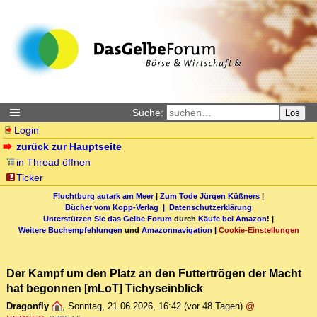
Suche:
Los
Login
zurück zur Hauptseite
in Thread öffnen
Ticker
Fluchtburg autark am Meer
|
Zum Tode Jürgen Küßners
|
Bücher vom Kopp-Verlag |
Datenschutzerklärung
Unterstützen Sie das Gelbe Forum
durch
Käufe bei Amazon
! |
Weitere Buchempfehlungen
und
Amazonnavigation
|
Cookie-Einstellungen
Der Kampf um den Platz an den Futtertrögen der Macht
hat begonnen [mLoT] Tichyseinblick
Dragonfly
,
Sonntag, 21.06.2026, 16:42
(vor 48 Tagen)
@