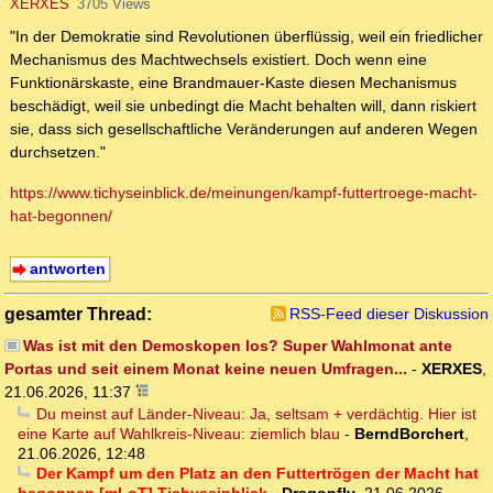
XERXES
3705 Views
"In der Demokratie sind Revolutionen überflüssig, weil ein friedlicher
Mechanismus des Machtwechsels existiert. Doch wenn eine
Funktionärskaste, eine Brandmauer-Kaste diesen Mechanismus
beschädigt, weil sie unbedingt die Macht behalten will, dann riskiert
sie, dass sich gesellschaftliche Veränderungen auf anderen Wegen
durchsetzen."
https://www.tichyseinblick.de/meinungen/kampf-futtertroege-macht-
hat-begonnen/
antworten
gesamter Thread:
RSS-Feed dieser Diskussion
Was ist mit den Demoskopen los? Super Wahlmonat ante
Portas und seit einem Monat keine neuen Umfragen...
-
XERXES
,
21.06.2026, 11:37
Du meinst auf Länder-Niveau: Ja, seltsam + verdächtig. Hier ist
eine Karte auf Wahlkreis-Niveau: ziemlich blau
-
BerndBorchert
,
21.06.2026, 12:48
Der Kampf um den Platz an den Futtertrögen der Macht hat