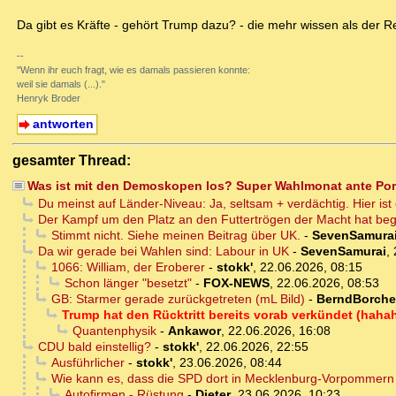
Da gibt es Kräfte - gehört Trump dazu? - die mehr wissen als der R
--
"Wenn ihr euch fragt, wie es damals passieren konnte:
weil sie damals (...)."
Henryk Broder
antworten
gesamter Thread:
Was ist mit den Demoskopen los? Super Wahlmonat ante Port
Du meinst auf Länder-Niveau: Ja, seltsam + verdächtig. Hier ist
Der Kampf um den Platz an den Futtertrögen der Macht hat beg
Stimmt nicht. Siehe meinen Beitrag über UK.
-
SevenSamura
Da wir gerade bei Wahlen sind: Labour in UK
-
SevenSamurai
,
1066: William, der Eroberer
-
stokk'
,
22.06.2026, 08:15
Schon länger "besetzt"
-
FOX-NEWS
,
22.06.2026, 08:53
GB: Starmer gerade zurückgetreten (mL Bild)
-
BerndBorche
Trump hat den Rücktritt bereits vorab verkündet (haha
Quantenphysik
-
Ankawor
,
22.06.2026, 16:08
CDU bald einstellig?
-
stokk'
,
22.06.2026, 22:55
Ausführlicher
-
stokk'
,
23.06.2026, 08:44
Wie kann es, dass die SPD dort in Mecklenburg-Vorpomme
Autofirmen - Rüstung
-
Dieter
,
23.06.2026, 10:23