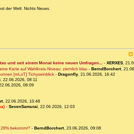
est der Welt. Nichts Neues.
as und seit einem Monat keine neuen Umfragen...
-
XERXES
,
21.0
 eine Karte auf Wahlkreis-Niveau: ziemlich blau
-
BerndBorchert
,
21.06
onnen [mLoT] Tichyseinblick
-
Dragonfly
,
21.06.2026, 16:42
i
,
22.06.2026, 08:11
22.06.2026, 08:09
rt
,
22.06.2026, 10:48
ha)
-
SevenSamurai
,
22.06.2026, 12:03
rn 28% bekommt?
-
BerndBorchert
,
23.06.2026, 09:08