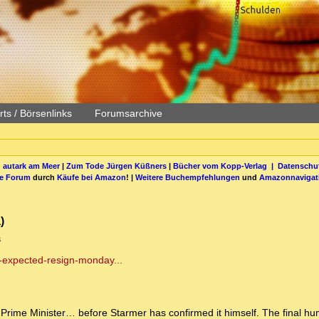
ts / Börsenlinks
Forumsarchive
 autark am Meer
|
Zum Tode Jürgen Küßners
|
Bücher vom Kopp-Verlag |
Datenschut
be Forum
durch
Käufe bei Amazon
! |
Weitere Buchempfehlungen
und
Amazonnavigat
)
s
-expected-resign-monday...
rime Minister… before Starmer has confirmed it himself. The final humi