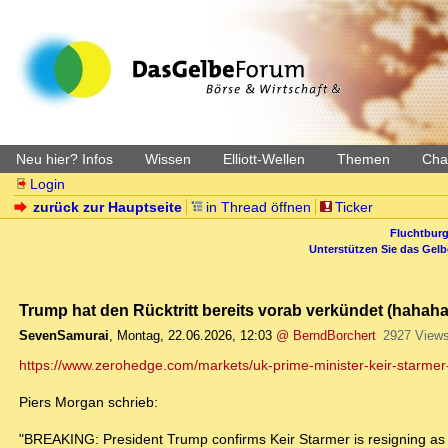
Neu hier? Infos
Wissen
Elliott-Wellen
Themen
Char
Login
zurück zur Hauptseite
in Thread öffnen
Ticker
Fluchtburg
Unterstützen Sie das Gel
Trump hat den Rücktritt bereits vorab verkündet (hahaha
SevenSamurai
,
Montag, 22.06.2026, 12:03
@ BerndBorchert
2927 View
https://www.zerohedge.com/markets/uk-prime-minister-keir-starmer
Piers Morgan schrieb:
"BREAKING: President Trump confirms Keir Starmer is resigning as P