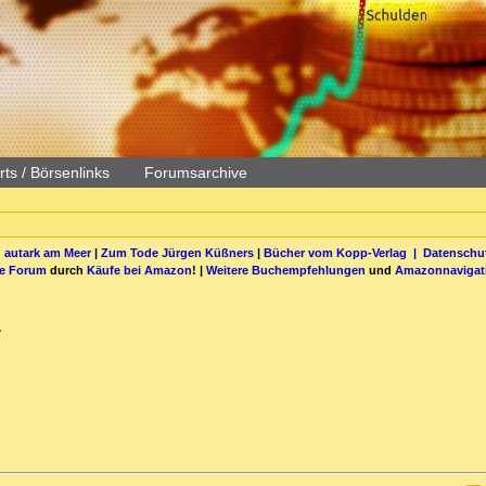
ts / Börsenlinks
Forumsarchive
 autark am Meer
|
Zum Tode Jürgen Küßners
|
Bücher vom Kopp-Verlag |
Datenschut
be Forum
durch
Käufe bei Amazon
! |
Weitere Buchempfehlungen
und
Amazonnavigat
T