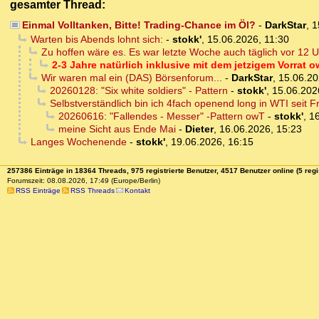
gesamter Thread:
Einmal Volltanken, Bitte! Trading-Chance im Öl?
-
DarkStar
,
1
Warten bis Abends lohnt sich:
-
stokk'
,
15.06.2026, 11:30
Zu hoffen wäre es. Es war letzte Woche auch täglich vor 12 Uhr
2-3 Jahre natürlich inklusive mit dem jetzigem Vorrat 
Wir waren mal ein (DAS) Börsenforum...
-
DarkStar
,
15.06.20
20260128: "Six white soldiers" - Pattern
-
stokk'
,
15.06.202
Selbstverständlich bin ich 4fach openend long in WTI seit Fr
20260616: "Fallendes - Messer" -Pattern owT
-
stokk'
,
16
meine Sicht aus Ende Mai
-
Dieter
,
16.06.2026, 15:23
Langes Wochenende
-
stokk'
,
19.06.2026, 16:15
257386 Einträge in 18364 Threads, 975 registrierte Benutzer, 4517 Benutzer online (5 regi
Forumszeit: 08.08.2026, 17:49 (Europe/Berlin)
RSS Einträge
RSS Threads
Kontakt