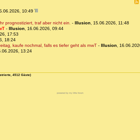
5.06.2026, 10:49
 prognostiziert, traf aber nicht ein.
-
Illusion
,
15.06.2026, 11:48
owT
-
Illusion
,
16.06.2026, 09:44
26, 17:53
6, 18:24
eitag, kaufe nochmal, falls es tiefer geht als mwT
-
Illusion
,
16.06.202
.06.2026, 13:24
strierte, 4512 Gäste)
powered by my little forum