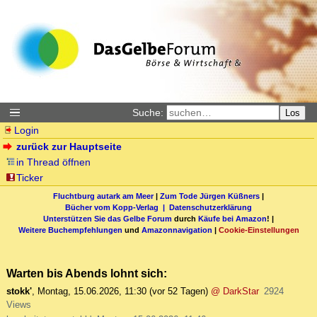
Suche:
Los
Login
zurück zur Hauptseite
in Thread öffnen
Ticker
Fluchtburg autark am Meer
|
Zum Tode Jürgen Küßners
|
Bücher vom Kopp-Verlag |
Datenschutzerklärung
Unterstützen Sie das Gelbe Forum
durch
Käufe bei Amazon
! |
Weitere Buchempfehlungen
und
Amazonnavigation
|
Cookie-Einstellungen
Warten bis Abends lohnt sich:
stokk'
,
Montag, 15.06.2026, 11:30
(vor 52 Tagen)
@ DarkStar
2924
Views