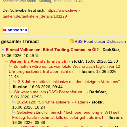
bearbeitet von stokk', Montag, 15.06.2026, 11:46
Der Schwabe freut sich:
https://www.clever-
tanken.de/tankstelle_details/191129
antworten
gesamter Thread:
RSS-Feed dieser Diskussion
Einmal Volltanken, Bitte! Trading-Chance im Öl?
-
DarkStar
,
15.06.2026, 10:49
Warten bis Abends lohnt sich:
-
stokk'
,
15.06.2026, 11:30
Zu hoffen wäre es. Es war letzte Woche auch täglich vor 12
Uhr prognostiziert, traf aber nicht ein.
-
Illusion
,
15.06.2026,
11:48
2-3 Jahre natürlich inklusive mit dem jetzigem Vorrat owT
-
Illusion
,
16.06.2026, 09:44
Wir waren mal ein (DAS) Börsenforum...
-
DarkStar
,
15.06.2026, 17:53
20260128: "Six white soldiers" - Pattern
-
stokk'
,
15.06.2026, 18:24
Selbstverständlich bin ich 4fach openend long in WTI seit
Freitag, kaufe nochmal, falls es tiefer geht als mwT
-
Illusion
,
16.06.2026, 09:38