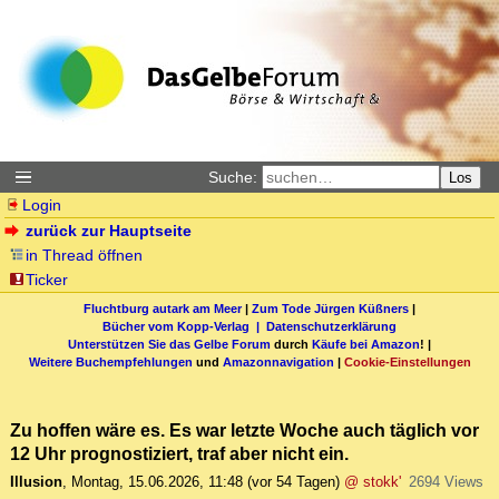
Suche:
Los
Login
zurück zur Hauptseite
in Thread öffnen
Ticker
Fluchtburg autark am Meer
|
Zum Tode Jürgen Küßners
|
Bücher vom Kopp-Verlag |
Datenschutzerklärung
Unterstützen Sie das Gelbe Forum
durch
Käufe bei Amazon
! |
Weitere Buchempfehlungen
und
Amazonnavigation
|
Cookie-Einstellungen
Zu hoffen wäre es. Es war letzte Woche auch täglich vor
12 Uhr prognostiziert, traf aber nicht ein.
Illusion
,
Montag, 15.06.2026, 11:48
(vor 54 Tagen)
@ stokk'
2694 Views