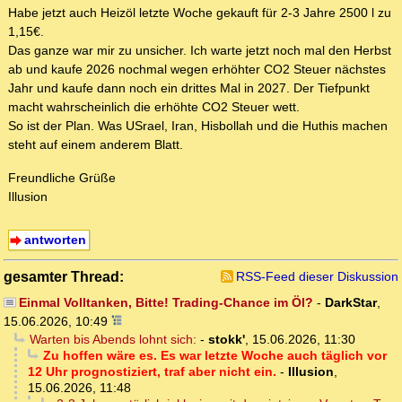
Habe jetzt auch Heizöl letzte Woche gekauft für 2-3 Jahre 2500 l zu
1,15€.
Das ganze war mir zu unsicher. Ich warte jetzt noch mal den Herbst
ab und kaufe 2026 nochmal wegen erhöhter CO2 Steuer nächstes
Jahr und kaufe dann noch ein drittes Mal in 2027. Der Tiefpunkt
macht wahrscheinlich die erhöhte CO2 Steuer wett.
So ist der Plan. Was USrael, Iran, Hisbollah und die Huthis machen
steht auf einem anderem Blatt.
Freundliche Grüße
Illusion
antworten
gesamter Thread:
RSS-Feed dieser Diskussion
Einmal Volltanken, Bitte! Trading-Chance im Öl?
-
DarkStar
,
15.06.2026, 10:49
Warten bis Abends lohnt sich:
-
stokk'
,
15.06.2026, 11:30
Zu hoffen wäre es. Es war letzte Woche auch täglich vor
12 Uhr prognostiziert, traf aber nicht ein.
-
Illusion
,
15.06.2026, 11:48