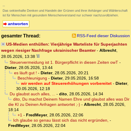
--
Das sektenhafte Denken und Handeln der Grünen und ihrer Anhänger und Wählerschaft
ist für Menschen mit gesundem Menschenverstand nur schwer nachzuvollziehen.
antworten
gesamter Thread:
RSS-Feed dieser Diskussion
US-Medien enthüllen: Vierjährige Warteliste für Superjachten
wegen riesiger Nachfrage ukrainischer Beamter
-
Albrecht
,
28.05.2026, 13:38
Steuervermeidung ist 1. Bürgerpflicht in diesen Zeiten owT
-
Dieter
,
28.05.2026, 13:44
es läuft gut !
-
Dieter
,
28.05.2026, 20:21
Beschleunigung
-
Dieter
,
29.05.2026, 16:58
wir werden auf Steuererhöhungen vorbereitet
-
Dieter
,
30.05.2026, 12:18
Du glaubst auch alles, ...
-
dito
,
28.05.2026, 14:34
dito, Du machst Deinem Namen Ehre und glaubst alles was Dir
die KI zu Deinen Anfragen antwortet ;-)
-
Albrecht
,
28.05.2026,
18:14
+1
-
FredMeyer
,
28.05.2026, 22:06
Ich glaube so genau lässt sich das nicht ergründen,
-
FredMeyer
,
28.05.2026, 22:04