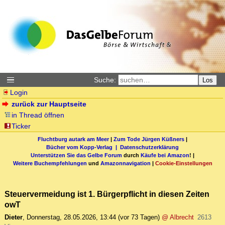
Suche:
Los
Login
zurück zur Hauptseite
in Thread öffnen
Ticker
Fluchtburg autark am Meer
|
Zum Tode Jürgen Küßners
|
Bücher vom Kopp-Verlag |
Datenschutzerklärung
Unterstützen Sie das Gelbe Forum
durch
Käufe bei Amazon
! |
Weitere Buchempfehlungen
und
Amazonnavigation
|
Cookie-Einstellungen
Steuervermeidung ist 1. Bürgerpflicht in diesen Zeiten
owT
Dieter
,
Donnerstag, 28.05.2026, 13:44
(vor 73 Tagen)
@ Albrecht
2613