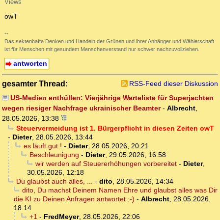
Views
owT
--
Das sektenhafte Denken und Handeln der Grünen und ihrer Anhänger und Wählerschaft
ist für Menschen mit gesundem Menschenverstand nur schwer nachzuvollziehen.
antworten
gesamter Thread:
RSS-Feed dieser Diskussion
US-Medien enthüllen: Vierjährige Warteliste für Superjachten
wegen riesiger Nachfrage ukrainischer Beamter
-
Albrecht
,
28.05.2026, 13:38
Steuervermeidung ist 1. Bürgerpflicht in diesen Zeiten owT
-
Dieter
,
28.05.2026, 13:44
es läuft gut !
-
Dieter
,
28.05.2026, 20:21
Beschleunigung
-
Dieter
,
29.05.2026, 16:58
wir werden auf Steuererhöhungen vorbereitet
-
Dieter
,
30.05.2026, 12:18
Du glaubst auch alles, ...
-
dito
,
28.05.2026, 14:34
dito, Du machst Deinem Namen Ehre und glaubst alles was Dir
die KI zu Deinen Anfragen antwortet ;-)
-
Albrecht
,
28.05.2026,
18:14
+1
-
FredMeyer
,
28.05.2026, 22:06