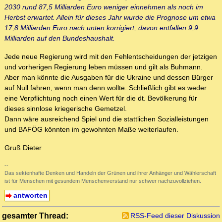
2030 rund 87,5 Milliarden Euro weniger einnehmen als noch im
Herbst erwartet. Allein für dieses Jahr wurde die Prognose um etwa
17,8 Milliarden Euro nach unten korrigiert, davon entfallen 9,9
Milliarden auf den Bundeshaushalt.
Jede neue Regierung wird mit den Fehlentscheidungen der jetzigen
und vorherigen Regierung leben müssen und gilt als Buhmann.
Aber man könnte die Ausgaben für die Ukraine und dessen Bürger
auf Null fahren, wenn man denn wollte. Schließlich gibt es weder
eine Verpflichtung noch einen Wert für die dt. Bevölkerung für
dieses sinnlose kriegerische Gemetzel.
Dann wäre ausreichend Spiel und die stattlichen Sozialleistungen
und BAFÖG könnten im gewohnten Maße weiterlaufen.
Gruß Dieter
--
Das sektenhafte Denken und Handeln der Grünen und ihrer Anhänger und Wählerschaft
ist für Menschen mit gesundem Menschenverstand nur schwer nachzuvollziehen.
antworten
gesamter Thread:
RSS-Feed dieser Diskussion