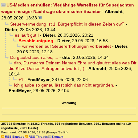
US-Medien enthüllen: Vierjährige Warteliste für Superjachten
wegen riesiger Nachfrage ukrainischer Beamter
-
Albrecht
,
28.05.2026, 13:38
Steuervermeidung ist 1. Bürgerpflicht in diesen Zeiten owT
-
Dieter
,
28.05.2026, 13:44
es läuft gut !
-
Dieter
,
28.05.2026, 20:21
Beschleunigung
-
Dieter
,
29.05.2026, 16:58
wir werden auf Steuererhöhungen vorbereitet
-
Dieter
,
30.05.2026, 12:18
Du glaubst auch alles, ...
-
dito
,
28.05.2026, 14:34
dito, Du machst Deinem Namen Ehre und glaubst alles was Dir
die KI zu Deinen Anfragen antwortet ;-)
-
Albrecht
,
28.05.2026,
18:14
+1
-
FredMeyer
,
28.05.2026, 22:06
Ich glaube so genau lässt sich das nicht ergründen,
-
FredMeyer
,
28.05.2026, 22:04
Werbung
257368 Einträge in 18362 Threads, 975 registrierte Benutzer, 2991 Benutzer online (10
registrierte, 2981 Gäste)
Forumszeit: 07.08.2026, 17:38 (Europe/Berlin)
RSS Einträge
RSS Threads
Kontakt