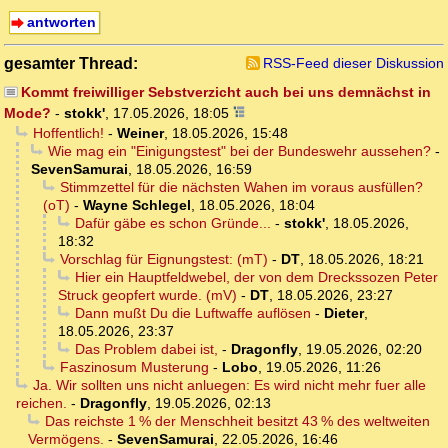
antworten
gesamter Thread:
RSS-Feed dieser Diskussion
Kommt freiwilliger Sebstverzicht auch bei uns demnächst in
Mode?
-
stokk'
,
17.05.2026, 18:05
Hoffentlich!
-
Weiner
,
18.05.2026, 15:48
Wie mag ein "Einigungstest" bei der Bundeswehr aussehen?
-
SevenSamurai
,
18.05.2026, 16:59
Stimmzettel für die nächsten Wahen im voraus ausfüllen?
(oT)
-
Wayne Schlegel
,
18.05.2026, 18:04
Dafür gäbe es schon Gründe...
-
stokk'
,
18.05.2026,
18:32
Vorschlag für Eignungstest: (mT)
-
DT
,
18.05.2026, 18:21
Hier ein Hauptfeldwebel, der von dem Dreckssozen Peter
Struck geopfert wurde. (mV)
-
DT
,
18.05.2026, 23:27
Dann mußt Du die Luftwaffe auflösen
-
Dieter
,
18.05.2026, 23:37
Das Problem dabei ist,
-
Dragonfly
,
19.05.2026, 02:20
Faszinosum Musterung
-
Lobo
,
19.05.2026, 11:26
Ja. Wir sollten uns nicht anluegen: Es wird nicht mehr fuer alle
reichen.
-
Dragonfly
,
19.05.2026, 02:13
Das reichste 1 % der Menschheit besitzt 43 % des weltweiten
Vermögens.
-
SevenSamurai
,
22.05.2026, 16:46