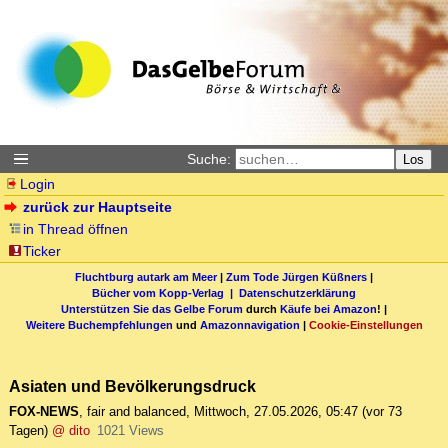
Suche:
Los
Login
zurück zur Hauptseite
in Thread öffnen
Ticker
Fluchtburg autark am Meer
|
Zum Tode Jürgen Küßners
|
Bücher vom Kopp-Verlag |
Datenschutzerklärung
Unterstützen Sie das Gelbe Forum
durch
Käufe bei Amazon
! |
Weitere Buchempfehlungen
und
Amazonnavigation
|
Cookie-Einstellungen
Asiaten und Bevölkerungsdruck
FOX-NEWS
,
fair and balanced
,
Mittwoch, 27.05.2026, 05:47
(vor 73
Tagen)
@ dito
1021 Views