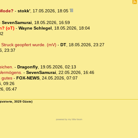
n Mode?
-
stokk'
,
17.05.2026, 18:05
-
SevenSamurai
,
18.05.2026, 16:59
n? (oT)
-
Wayne Schlegel
,
18.05.2026, 18:04
32
 Struck geopfert wurde. (mV)
-
DT
,
18.05.2026, 23:27
6, 23:37
eichen.
-
Dragonfly
,
19.05.2026, 02:13
 Vermögens.
-
SevenSamurai
,
22.05.2026, 16:46
s gutes
-
FOX-NEWS
,
24.05.2026, 07:07
, 09:26
26, 05:47
istrierte, 3029 Gäste)
powered by my little forum