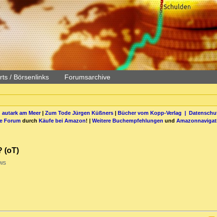
ts / Börsenlinks
Forumsarchive
 autark am Meer
|
Zum Tode Jürgen Küßners
|
Bücher vom Kopp-Verlag |
Datenschut
be Forum
durch
Käufe bei Amazon
! |
Weitere Buchempfehlungen
und
Amazonnavigat
 (oT)
ws