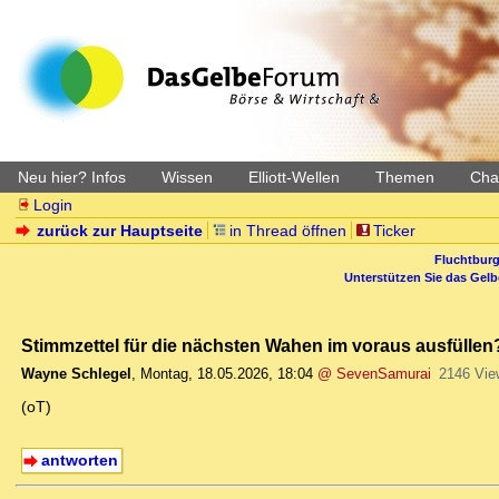
Neu hier? Infos
Wissen
Elliott-Wellen
Themen
Char
Login
zurück zur Hauptseite
in Thread öffnen
Ticker
Fluchtburg
Unterstützen Sie das Gel
Stimmzettel für die nächsten Wahen im voraus ausfüllen?
Wayne Schlegel
,
Montag, 18.05.2026, 18:04
@ SevenSamurai
2146 Vie
(oT)
antworten