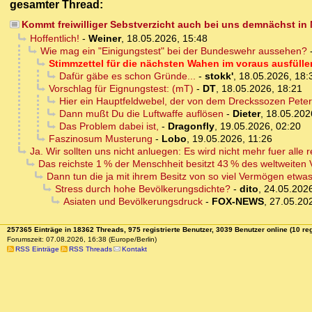
gesamter Thread:
Kommt freiwilliger Sebstverzicht auch bei uns demnächst i
Hoffentlich!
-
Weiner
,
18.05.2026, 15:48
Wie mag ein "Einigungstest" bei der Bundeswehr aussehen?
Stimmzettel für die nächsten Wahen im voraus ausfülle
Dafür gäbe es schon Gründe...
-
stokk'
,
18.05.2026, 18:
Vorschlag für Eignungstest: (mT)
-
DT
,
18.05.2026, 18:21
Hier ein Hauptfeldwebel, der von dem Dreckssozen Peter
Dann mußt Du die Luftwaffe auflösen
-
Dieter
,
18.05.202
Das Problem dabei ist,
-
Dragonfly
,
19.05.2026, 02:20
Faszinosum Musterung
-
Lobo
,
19.05.2026, 11:26
Ja. Wir sollten uns nicht anluegen: Es wird nicht mehr fuer alle r
Das reichste 1 % der Menschheit besitzt 43 % des weltweiten
Dann tun die ja mit ihrem Besitz von so viel Vermögen etwa
Stress durch hohe Bevölkerungsdichte?
-
dito
,
24.05.2026
Asiaten und Bevölkerungsdruck
-
FOX-NEWS
,
27.05.20
257365 Einträge in 18362 Threads, 975 registrierte Benutzer, 3039 Benutzer online (10 reg
Forumszeit: 07.08.2026, 16:38 (Europe/Berlin)
RSS Einträge
RSS Threads
Kontakt