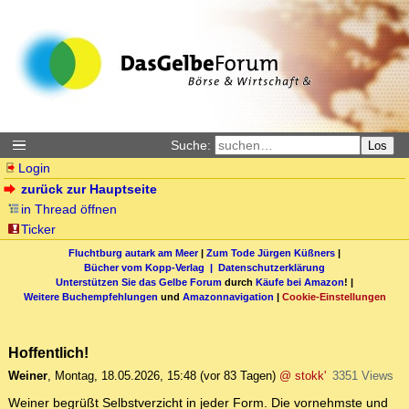
Suche:
Los
Login
zurück zur Hauptseite
in Thread öffnen
Ticker
Fluchtburg autark am Meer
|
Zum Tode Jürgen Küßners
|
Bücher vom Kopp-Verlag |
Datenschutzerklärung
Unterstützen Sie das Gelbe Forum
durch
Käufe bei Amazon
! |
Weitere Buchempfehlungen
und
Amazonnavigation
|
Cookie-Einstellungen
Hoffentlich!
Weiner
,
Montag, 18.05.2026, 15:48
(vor 83 Tagen)
@ stokk'
3351 Views
Weiner begrüßt Selbstverzicht in jeder Form. Die vornehmste und