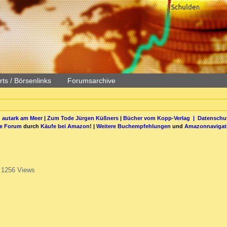
ts / Börsenlinks
Forumsarchive
 autark am Meer
|
Zum Tode Jürgen Küßners
|
Bücher vom Kopp-Verlag |
Datenschut
be Forum
durch
Käufe bei Amazon
! |
Weitere Buchempfehlungen
und
Amazonnavigat
1256 Views