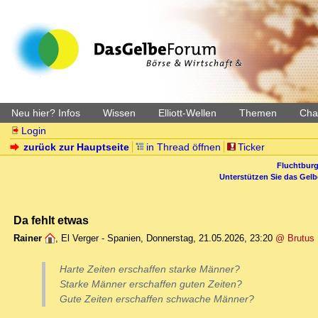
Neu hier? Infos
Wissen
Elliott-Wellen
Themen
Char
Login
zurück zur Hauptseite
in Thread öffnen
Ticker
Fluchtburg
Unterstützen Sie das Gel
Da fehlt etwas
Rainer
,
El Verger - Spanien
,
Donnerstag, 21.05.2026, 23:20
@ Brutus
Harte Zeiten erschaffen starke Männer?
Starke Männer erschaffen guten Zeiten?
Gute Zeiten erschaffen schwache Männer?