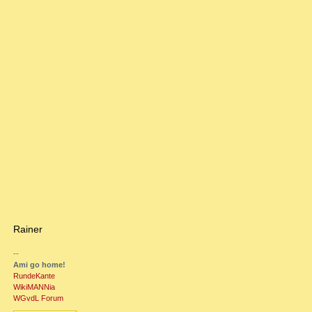
Rainer
--
Ami go home!
RundeKante
WikiMANNia
WGvdL Forum