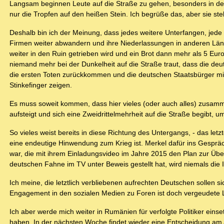
Langsam beginnen Leute auf die Straße zu gehen, besonders in den
nur die Tropfen auf den heißen Stein. Ich begrüße das, aber sie st
Deshalb bin ich der Meinung, dass jedes weitere Unterfangen, jed
Firmen weiter abwandern und ihre Niederlassungen in anderen Lände
weiter in den Ruin getrieben wird und ein Brot dann mehr als 5 Eur
niemand mehr bei der Dunkelheit auf die Straße traut, dass die de
die ersten Toten zurückkommen und die deutschen Staatsbürger m
Stinkefinger zeigen.
Es muss soweit kommen, dass hier vieles (oder auch alles) zusamme
aufsteigt und sich eine Zweidrittelmehrheit auf die Straße begibt,
So vieles weist bereits in diese Richtung des Untergangs, - das let
eine endeutige Hinwendung zum Krieg ist. Merkel dafür ins Gespräch 
war, die mit ihrem Einladungsvideo im Jahre 2015 den Plan zur Überf
deutschen Fahne im TV unter Beweis gestellt hat, wird niemals die
Ich meine, die letztlich verbliebenen aufrechten Deutschen sollen s
Engagement in den sozialen Medien zu Foren ist doch vergeudete
Ich aber werde mich weiter in Rumänien für verfolgte Politiker eins
haben. In der nächsten Woche findet wieder eine Entscheidung am A