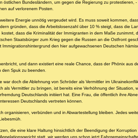
 östlichen Bundesländern, um gegen die Regierung zu protestieren, -
ehen auf verlorenem Posten.
e weitere Energie unnötig vergeudet wird. Es muss soweit kommen, das
rn gründen, dass die Arbeitslosenzahl über 10 % steigt, dass die Lan
o kostet, dass die Kriminalität der Immigranten in dem Maße zunimmt, 
utschen Staatsbürger zum Krieg gegen die Russen an die Ostfront gesc
it Immigrationshintergrund den hier aufgewachsenen Deutschen hämis
nbricht, und dann existiert eine reale Chance, dass der Phönix aus d
 um den Spuk zu beenden.
zte war doch die Ablehnung von Schröder als Vermittler im Ukrainekonfli
als Vermittler zu bringen, ist bereits eine Verhöhnung der Situation, w
remdung Deutschlands initiiert hat. Eine Frau, die öffentlich ihre Abn
 Interessen Deutschlands vertreten können.
ich organisieren, verbünden und in Abwartestellung bleiben. Jedes weit
 Liebesmüh.
etzen, die eine klare Haltung hinsichtlich der Beendigung der Korruptio
ppelationsgericht statt, wir werden uns schon jetzt Fahrgemeinschaft