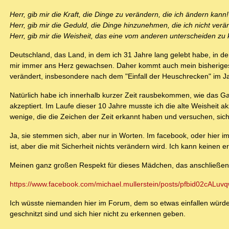
Herr, gib mir die Kraft, die Dinge zu verändern, die ich ändern kann!
Herr, gib mir die Geduld, die Dinge hinzunehmen, die ich nicht ver
Herr, gib mir die Weisheit, das eine vom anderen unterscheiden zu
Deutschland, das Land, in dem ich 31 Jahre lang gelebt habe, in de
mir immer ans Herz gewachsen. Daher kommt auch mein bisheriges E
verändert, insbesondere nach dem "Einfall der Heuschrecken" im J
Natürlich habe ich innerhalb kurzer Zeit rausbekommen, wie das Ga
akzeptiert. Im Laufe dieser 10 Jahre musste ich die alte Weisheit a
wenige, die die Zeichen der Zeit erkannt haben und versuchen, si
Ja, sie stemmen sich, aber nur in Worten. Im facebook, oder hier i
ist, aber die mit Sicherheit nichts verändern wird. Ich kann keinen er
Meinen ganz großen Respekt für dieses Mädchen, das anschließend
https://www.facebook.com/michael.mullerstein/posts/pfbid02cA
Ich wüsste niemanden hier im Forum, dem so etwas einfallen würde
geschnitzt sind und sich hier nicht zu erkennen geben.