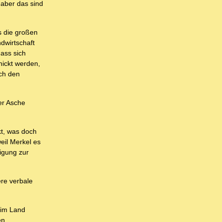
 aber das sind
s die großen
dwirtschaft
dass sich
hickt werden,
ch den
er Asche
kt, was doch
eil Merkel es
eigung zur
ere verbale
n im Land
en