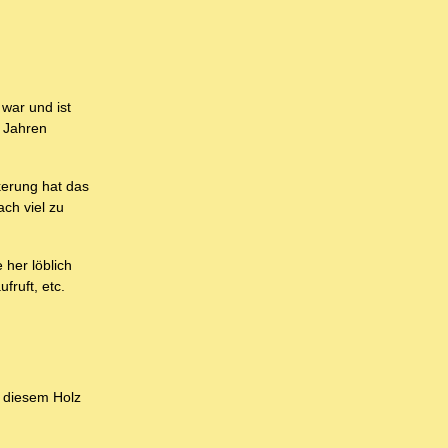
 war und ist
1 Jahren
kerung hat das
ach viel zu
 her löblich
fruft, etc.
s diesem Holz