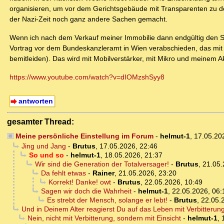
organisieren, um vor dem Gerichtsgebäude mit Transparenten zu dem
der Nazi-Zeit noch ganz andere Sachen gemacht.
Wenn ich nach dem Verkauf meiner Immobilie dann endgültig den St
Vortrag vor dem Bundeskanzleramt in Wien verabschieden, das mit e
bemitleiden). Das wird mit Mobilverstärker, mit Mikro und meinem
https://www.youtube.com/watch?v=dIOMzshSyy8
antworten
gesamter Thread:
Meine persönliche Einstellung im Forum
-
helmut-1
,
17.05.20
Jing und Jang
-
Brutus
,
17.05.2026, 22:46
So und so
-
helmut-1
,
18.05.2026, 21:37
Wir sind die Generation der Totalversager!
-
Brutus
,
21.05.
Da fehlt etwas
-
Rainer
,
21.05.2026, 23:20
Korrekt! Danke! owt
-
Brutus
,
22.05.2026, 10:49
Sagen wir doch die Wahrheit
-
helmut-1
,
22.05.2026, 06:
Es strebt der Mensch, solange er lebt!
-
Brutus
,
22.05.
Und in Deinem Alter reagierst Du auf das Leben mit Verbitterun
Nein, nicht mit Verbitterung, sondern mit Einsicht
-
helmut-1
,