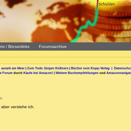
ts / Börsenlinks
Forumsarchive
 autark am Meer
|
Zum Tode Jürgen Küßners
|
Bücher vom Kopp-Verlag |
Datenschut
be Forum
durch
Käufe bei Amazon
! |
Weitere Buchempfehlungen
und
Amazonnavigat
ws
 aber verstehe ich.