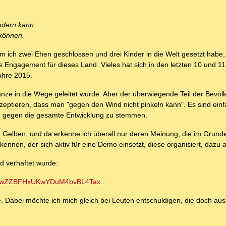
ändern kann.
 können.
m ich zwei Ehen geschlossen und drei Kinder in die Welt gesetzt habe,
ngagement für dieses Land. Vieles hat sich in den letzten 10 und 1
ahre 2015.
nze in die Wege geleitet wurde. Aber der überwiegende Teil der Bevöl
kzeptieren, dass man "gegen den Wind nicht pinkeln kann". Es sind einf
ch gegen die gesamte Entwicklung zu stemmen.
m Gelben, und da erkenne ich überall nur deren Meinung, die im Grunde
kennen, der sich aktiv für eine Demo einsetzt, diese organisiert, dazu au
 verhaftet wurde:
LuvqwZZBFHxUKwYDuM4bvBL4Tax...
. Dabei möchte ich mich gleich bei Leuten entschuldigen, die doch au