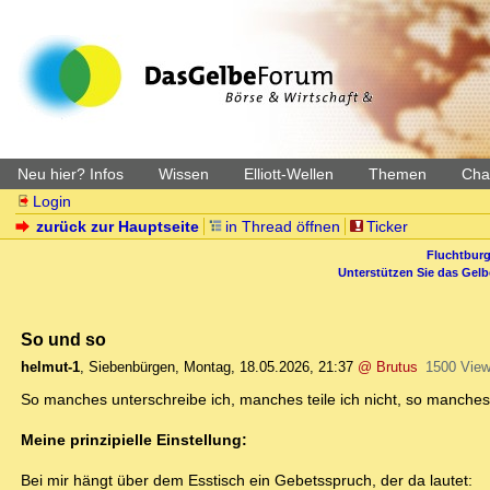
Neu hier? Infos
Wissen
Elliott-Wellen
Themen
Char
Login
zurück zur Hauptseite
in Thread öffnen
Ticker
Fluchtburg
Unterstützen Sie das Gel
So und so
helmut-1
,
Siebenbürgen
,
Montag, 18.05.2026, 21:37
@ Brutus
1500 Vie
So manches unterschreibe ich, manches teile ich nicht, so manches
Meine prinzipielle Einstellung:
Bei mir hängt über dem Esstisch ein Gebetsspruch, der da lautet: