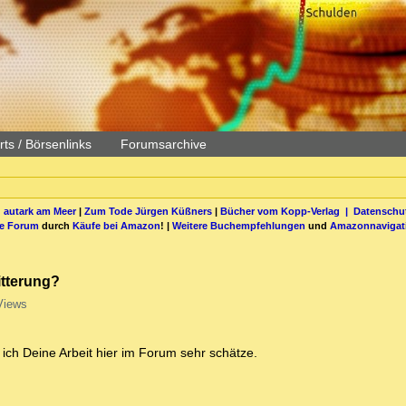
ts / Börsenlinks
Forumsarchive
 autark am Meer
|
Zum Tode Jürgen Küßners
|
Bücher vom Kopp-Verlag |
Datenschut
be Forum
durch
Käufe bei Amazon
! |
Weitere Buchempfehlungen
und
Amazonnavigat
itterung?
Views
ich Deine Arbeit hier im Forum sehr schätze.