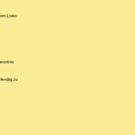
eim Lotto:
enntnis
elendig zu