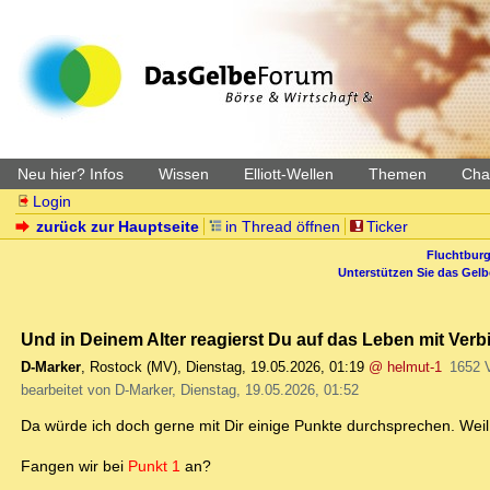
Neu hier? Infos
Wissen
Elliott-Wellen
Themen
Char
Login
zurück zur Hauptseite
in Thread öffnen
Ticker
Fluchtburg
Unterstützen Sie das Gel
Und in Deinem Alter reagierst Du auf das Leben mit Verb
D-Marker
,
Rostock (MV)
,
Dienstag, 19.05.2026, 01:19
@ helmut-1
1652 
bearbeitet von D-Marker, Dienstag, 19.05.2026, 01:52
Da würde ich doch gerne mit Dir einige Punkte durchsprechen. Weil 
Fangen wir bei
Punkt 1
an?