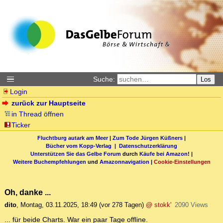
Suche:
Los
Login
zurück zur Hauptseite
in Thread öffnen
Ticker
Fluchtburg autark am Meer
|
Zum Tode Jürgen Küßners
|
Bücher vom Kopp-Verlag |
Datenschutzerklärung
Unterstützen Sie das Gelbe Forum
durch
Käufe bei Amazon
! |
Weitere Buchempfehlungen
und
Amazonnavigation
|
Cookie-Einstellungen
Oh, danke ...
dito
,
Montag, 03.11.2025, 18:49
(vor 278 Tagen)
@ stokk'
2090 Views
... für beide Charts. War ein paar Tage offline.