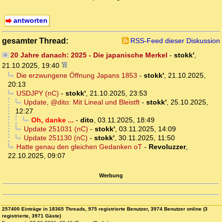
antworten
gesamter Thread:
RSS-Feed dieser Diskussion
20 Jahre danach: 2025 - Die japanische Merkel
-
stokk'
,
21.10.2025, 19:40
Die erzwungene Öffnung Japans 1853
-
stokk'
,
21.10.2025,
20:13
USDJPY (nC)
-
stokk'
,
21.10.2025, 23:53
Update, @dito: Mit Lineal und Bleistft
-
stokk'
,
25.10.2025,
12:27
Oh, danke ...
-
dito
,
03.11.2025, 18:49
Update 251031 (nC)
-
stokk'
,
03.11.2025, 14:09
Update 251130 (nC)
-
stokk'
,
30.11.2025, 11:50
Hatte genau den gleichen Gedanken oT
-
Revoluzzer
,
22.10.2025, 09:07
Werbung
257400 Einträge in 18365 Threads, 975 registrierte Benutzer, 3974 Benutzer online (3
registrierte, 3971 Gäste)