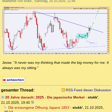
bearbeitet von stokk', Samstag, 25.10.2025, 12:44
Jesse: "
It never was my thinking that made the big money for me. It
always was my sitting.
"
antworten
gesamter Thread:
RSS-Feed dieser Diskussion
20 Jahre danach: 2025 - Die japanische Merkel
-
stokk'
,
21.10.2025, 19:40
Die erzwungene Öffnung Japans 1853
-
stokk'
,
21.10.2025,
20:13