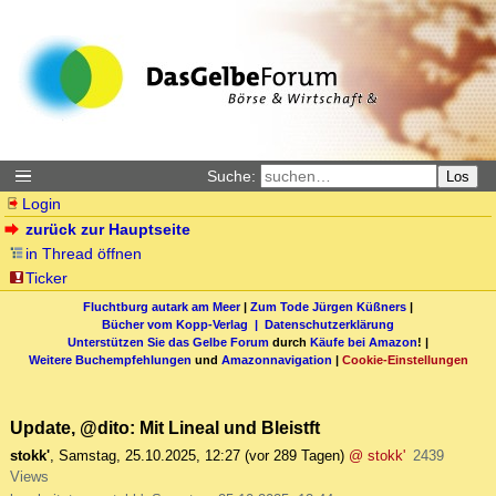
Suche:
Los
Login
zurück zur Hauptseite
in Thread öffnen
Ticker
Fluchtburg autark am Meer
|
Zum Tode Jürgen Küßners
|
Bücher vom Kopp-Verlag |
Datenschutzerklärung
Unterstützen Sie das Gelbe Forum
durch
Käufe bei Amazon
! |
Weitere Buchempfehlungen
und
Amazonnavigation
|
Cookie-Einstellungen
Update, @dito: Mit Lineal und Bleistft
stokk'
,
Samstag, 25.10.2025, 12:27
(vor 289 Tagen)
@ stokk'
2439
Views