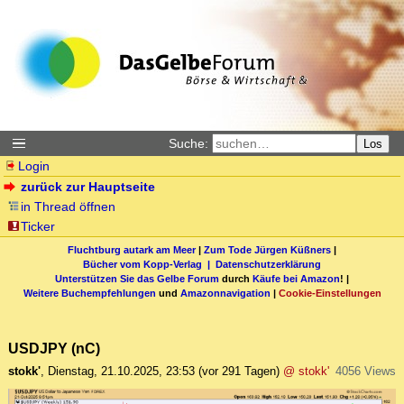
Suche:
Los
Login
zurück zur Hauptseite
in Thread öffnen
Ticker
Fluchtburg autark am Meer
|
Zum Tode Jürgen Küßners
|
Bücher vom Kopp-Verlag |
Datenschutzerklärung
Unterstützen Sie das Gelbe Forum
durch
Käufe bei Amazon
! |
Weitere Buchempfehlungen
und
Amazonnavigation
|
Cookie-Einstellungen
USDJPY (nC)
stokk'
,
Dienstag, 21.10.2025, 23:53
(vor 291 Tagen)
@ stokk'
4056 Views