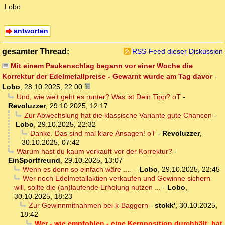
Lobo
antworten
gesamter Thread:
RSS-Feed dieser Diskussion
Mit einem Paukenschlag begann vor einer Woche die
Korrektur der Edelmetallpreise - Gewarnt wurde am Tag davor
-
Lobo
,
28.10.2025, 22:00
Und, wie weit geht es runter? Was ist Dein Tipp? oT
-
Revoluzzer
,
29.10.2025, 12:17
Zur Abwechslung hat die klassische Variante gute Chancen
-
Lobo
,
29.10.2025, 22:32
Danke. Das sind mal klare Ansagen! oT
-
Revoluzzer
,
30.10.2025, 07:42
Warum hast du kaum verkauft vor der Korrektur?
-
EinSportfreund
,
29.10.2025, 13:07
Wenn es denn so einfach wäre ....
-
Lobo
,
29.10.2025, 22:45
Wer noch Edelmetallaktien verkaufen und Gewinne sichern
will, sollte die (an)laufende Erholung nutzen ...
-
Lobo
,
30.10.2025, 18:23
Zur Gewinnmitnahmen bei k-Baggern
-
stokk'
,
30.10.2025,
18:42
Wer - wie empfohlen - eine Kernposition durchhält, hat