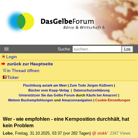
Suche:
Los
Login
zurück zur Hauptseite
in Thread öffnen
Ticker
Fluchtburg autark am Meer
|
Zum Tode Jürgen Küßners
|
Bücher vom Kopp-Verlag |
Datenschutzerklärung
Unterstützen Sie das Gelbe Forum
durch
Käufe bei Amazon
! |
Weitere Buchempfehlungen
und
Amazonnavigation
|
Cookie-Einstellungen
Wer - wie empfohlen - eine Kernposition durchhält, hat
kein Problem
Lobo
,
Freitag, 31.10.2025, 03:37
(vor 282 Tagen)
@ stokk'
2347 Views