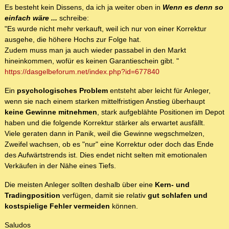
Es besteht kein Dissens, da ich ja weiter oben in
Wenn es denn so
einfach wäre ...
schreibe:
"Es wurde nicht mehr verkauft, weil ich nur von einer Korrektur
ausgehe, die höhere Hochs zur Folge hat.
Zudem muss man ja auch wieder passabel in den Markt
hineinkommen, wofür es keinen Garantieschein gibt. "
https://dasgelbeforum.net/index.php?id=677840
Ein
psychologisches Problem
entsteht aber leicht für Anleger,
wenn sie nach einem starken mittelfristigen Anstieg überhaupt
keine Gewinne mitnehmen
, stark aufgeblähte Positionen im Depot
haben und die folgende Korrektur stärker als erwartet ausfällt.
Viele geraten dann in Panik, weil die Gewinne wegschmelzen,
Zweifel wachsen, ob es "nur" eine Korrektur oder doch das Ende
des Aufwärtstrends ist. Dies endet nicht selten mit emotionalen
Verkäufen in der Nähe eines Tiefs.
Die meisten Anleger sollten deshalb über eine
Kern- und
Tradingposition
verfügen, damit sie relativ
gut schlafen und
kostspielige Fehler vermeiden
können.
Saludos