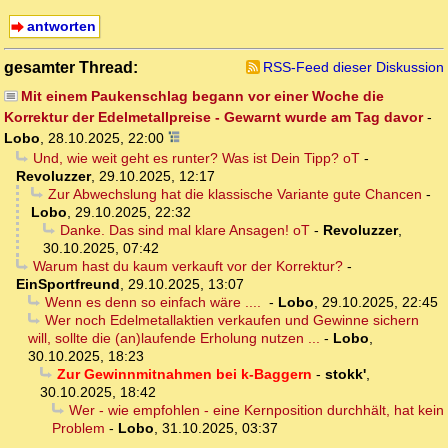
antworten
gesamter Thread:
RSS-Feed dieser Diskussion
Mit einem Paukenschlag begann vor einer Woche die
Korrektur der Edelmetallpreise - Gewarnt wurde am Tag davor
-
Lobo
,
28.10.2025, 22:00
Und, wie weit geht es runter? Was ist Dein Tipp? oT
-
Revoluzzer
,
29.10.2025, 12:17
Zur Abwechslung hat die klassische Variante gute Chancen
-
Lobo
,
29.10.2025, 22:32
Danke. Das sind mal klare Ansagen! oT
-
Revoluzzer
,
30.10.2025, 07:42
Warum hast du kaum verkauft vor der Korrektur?
-
EinSportfreund
,
29.10.2025, 13:07
Wenn es denn so einfach wäre ....
-
Lobo
,
29.10.2025, 22:45
Wer noch Edelmetallaktien verkaufen und Gewinne sichern
will, sollte die (an)laufende Erholung nutzen ...
-
Lobo
,
30.10.2025, 18:23
Zur Gewinnmitnahmen bei k-Baggern
-
stokk'
,
30.10.2025, 18:42
Wer - wie empfohlen - eine Kernposition durchhält, hat kein
Problem
-
Lobo
,
31.10.2025, 03:37