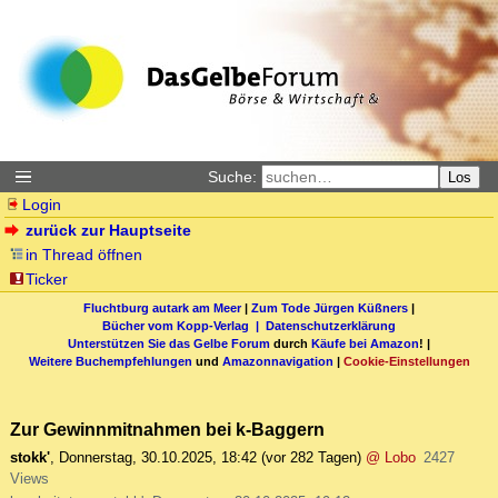
Suche:
Los
Login
zurück zur Hauptseite
in Thread öffnen
Ticker
Fluchtburg autark am Meer
|
Zum Tode Jürgen Küßners
|
Bücher vom Kopp-Verlag |
Datenschutzerklärung
Unterstützen Sie das Gelbe Forum
durch
Käufe bei Amazon
! |
Weitere Buchempfehlungen
und
Amazonnavigation
|
Cookie-Einstellungen
Zur Gewinnmitnahmen bei k-Baggern
stokk'
,
Donnerstag, 30.10.2025, 18:42
(vor 282 Tagen)
@ Lobo
2427
Views