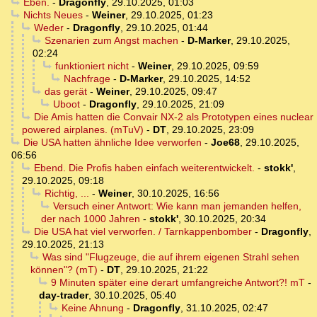
Eben.
-
Dragonfly
,
29.10.2025, 01:03
Nichts Neues
-
Weiner
,
29.10.2025, 01:23
Weder
-
Dragonfly
,
29.10.2025, 01:44
Szenarien zum Angst machen
-
D-Marker
,
29.10.2025,
02:24
funktioniert nicht
-
Weiner
,
29.10.2025, 09:59
Nachfrage
-
D-Marker
,
29.10.2025, 14:52
das gerät
-
Weiner
,
29.10.2025, 09:47
Uboot
-
Dragonfly
,
29.10.2025, 21:09
Die Amis hatten die Convair NX-2 als Prototypen eines nuclear
powered airplanes. (mTuV)
-
DT
,
29.10.2025, 23:09
Die USA hatten ähnliche Idee verworfen
-
Joe68
,
29.10.2025,
06:56
Ebend. Die Profis haben einfach weiterentwickelt.
-
stokk'
,
29.10.2025, 09:18
Richtig, ...
-
Weiner
,
30.10.2025, 16:56
Versuch einer Antwort: Wie kann man jemanden helfen,
der nach 1000 Jahren
-
stokk'
,
30.10.2025, 20:34
Die USA hat viel verworfen. / Tarnkappenbomber
-
Dragonfly
,
29.10.2025, 21:13
Was sind "Flugzeuge, die auf ihrem eigenen Strahl sehen
können"? (mT)
-
DT
,
29.10.2025, 21:22
9 Minuten später eine derart umfangreiche Antwort?! mT
-
day-trader
,
30.10.2025, 05:40
Keine Ahnung
-
Dragonfly
,
31.10.2025, 02:47