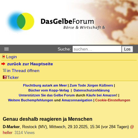
Suche:
Los
Login
zurück zur Hauptseite
in Thread öffnen
Ticker
Fluchtburg autark am Meer
|
Zum Tode Jürgen Küßners
|
Bücher vom Kopp-Verlag |
Datenschutzerklärung
Unterstützen Sie das Gelbe Forum
durch
Käufe bei Amazon
! |
Weitere Buchempfehlungen
und
Amazonnavigation
|
Cookie-Einstellungen
Genau deshalb reagieren ja Menschen
D-Marker
,
Rostock (MV)
,
Mittwoch, 29.10.2025, 15:34
(vor 284 Tagen)
@
heller
3114 Views